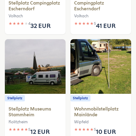
Stellplatz Campingplatz
Campingplatz
Escherndorf
Escherndorf
Volkach
Volkach
★
★
★
★
★
4
★
★
★
★
★
5
32 EUR
41 EUR
Stellplatz
Stellplatz
Stellplatz Museums
Wohnmobilstellplatz
Stammheim
Mainlände
Kolitzheim
Wipfeld
★
★
★
★
★
5
★
★
★
★
★
5
12 EUR
10 EUR