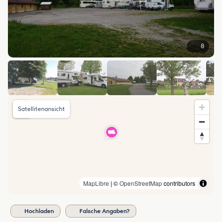
8
Satellitenansicht
MapLibre
| ©
OpenStreetMap
contributors
Hochladen
Falsche Angaben?