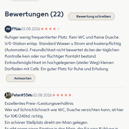
Bewertungen (22)
Bewertung schreiben
PK
02.08.2026
★
★
★
★
★
PK
Ruhiger wenig frequentierter Platz. Kein WC und Keine Dusche.
V/E-Station entsp. Standard Wasser u Strom sind kostenpflichtig
(Automaten). Freundlichkeit nicht bewertet da bei der täglichen
Kontrolle kein oder nur flüchtiger Kontakt bestand.
Einkaufsmöglichkeit im hochgelegenen (steiler Weg) kleinen
Dorfladen mit Café. Ein guter Platz für Ruhe und Erholung.
Antworten
Peter#55
02.08.2026
★
★
★
★
★
Exzellentes Preis-/Leistungsverhältnis.
Wer auf SchnickSchnack wie WC, Dusche verzichten kann, ist hier
für 10€/24Std. richtig.
Ein schöner Stellplatz direkt am Main gelegen.
Es gibt sogar einen Einstieg in den Main, der für eine Kühlung in