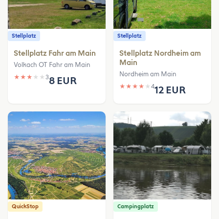
Stellplatz
Stellplatz
Stellplatz Fahr am Main
Stellplatz Nordheim am
Main
Volkach OT Fahr am Main
Nordheim am Main
★
★
★
★
★
3
8 EUR
★
★
★
★
★
4
12 EUR
QuickStop
Campingplatz