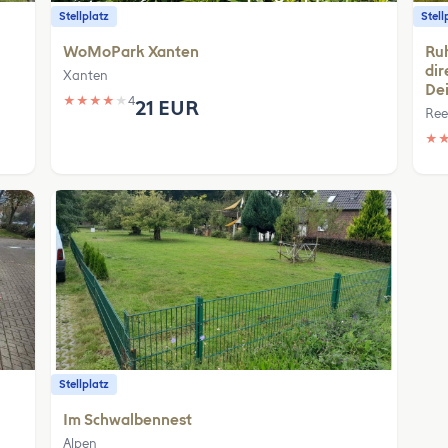
Stellplatz
Stell
WoMoPark Xanten
Ruh
dir
Xanten
De
★
★
★
★
★
4
21 EUR
Ree
★
Stellplatz
Im Schwalbennest
Alpen