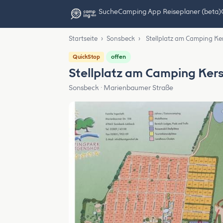
Suche
Camping App Reiseplaner (beta)
Startseite
›
Sonsbeck
›
Stellplatz am Camping K
offen
QuickStop
Stellplatz am Camping Ker
Sonsbeck · Marienbaumer Straße