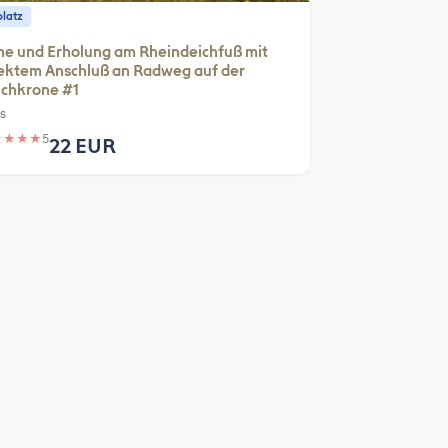
platz
e und Erholung am Rheindeichfuß mit
ektem Anschluß an Radweg auf der
ichkrone #1
s
★
★
★
★
5
22 EUR