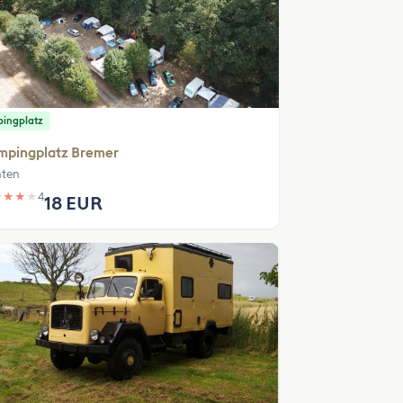
ingplatz
mpingplatz Bremer
ten
★
★
★
★
4
18 EUR