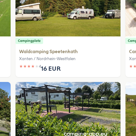
Campingplatz
Camp
Waldcamping Speetenkath
Ca
Xanten / Nordrhein-Westfalen
Xan
★
★
★
★
★
4
★
16 EUR