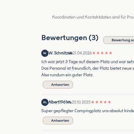
Koordinaten und Kontaktdaten sind für Pro
Bewertungen (3)
Bewertung s
W. Schmitz
21.04.2026
★
★
★
★
★
W.
Ich war jetzt 3 Tage auf diesem Platz und war seh
Das Personal ist freundlich, der Platz bietet neue
Also rundum ein guter Platz.
Antworten
Albert1961
25.10.2025
★
★
★
★
★
AL
Super gepflegter Campingplatz uns absolut kinde
Antworten