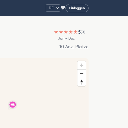
♥
Einloggen
★
★
★
★
★
5
(3)
Jan – Dec
10 Anz. Plätze