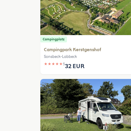
Campingplatz
Campingpark Kerstgenshof
Sonsbeck-Labbeck
★
★
★
★
★
5
32 EUR