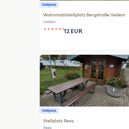
Stellplatz
Wohnmobilstellplatz Bergstraße Uedem
Uedem
★
★
★
★
★
5
12 EUR
Stellplatz
Stellplatz Rees
Rees