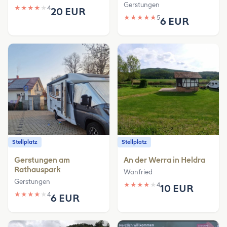
Gerstungen
★
★
★
★
★
4
20 EUR
★
★
★
★
★
5
6 EUR
Stellplatz
Stellplatz
Gerstungen am
An der Werra in Heldra
Rathauspark
Wanfried
Gerstungen
★
★
★
★
★
4
10 EUR
★
★
★
★
★
4
6 EUR