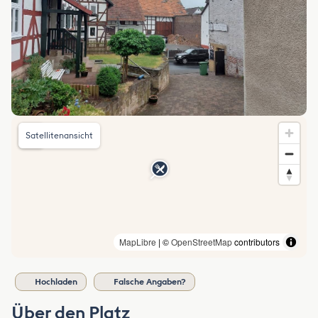
Satellitenansicht
MapLibre
| ©
OpenStreetMap
contributors
Hochladen
Falsche Angaben?
Über den Platz