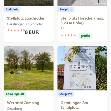
Stellplatz
Stellplatz
Stellplatz Lauchröden
Stellplatz Hörschel (max.
3,20 m Höhe)
Gerstungen-Lauchröden
EA
★
★
★
★
★
5
8 EUR
★
★
★
★
★
5
gratis
Campingplatz
Stellplatz
Werratal Camping
Gerstungen Am
Schulplatz
Creuzburg