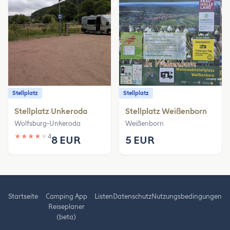
Stellplatz
Stellplatz
Stellplatz Unkeroda
Stellplatz Weißenborn
Wolfsburg-Unkeroda
Weißenborn
★
★
★
★
★
4
8 EUR
5 EUR
Startseite
Camping App
Listen
Datenschutz
Nutzungsbedingungen
Reiseplaner
(beta)