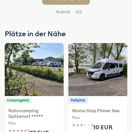
Android
iOS
Plätze in der Nähe
Campingplatz
Stellplatz
Naturcamping
Womo Stop Plöner See
Spitzenort *****
Plön
Plön
★
★
★
★
★
3
10 EUR
★
★
★
★
★
5