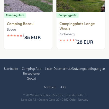
Campingplatz
Campingplatz
Camping Bosau
Campingplatz Lange
Wisch
Bosau
Ascheberg
★
★
★
★
★
5
35 EUR
★
★
★
★
★
5
28 EUR
Startseite
Camping App
Listen
Datenschutz
Nutzungsbedingungen
Reiseplaner
(beta)
Android
iOS
© 2026 Camping App. Alle Rechte vorbehalten.
Lets Go AS · Oscars Gate 27 · 0352 Oslo · Norway