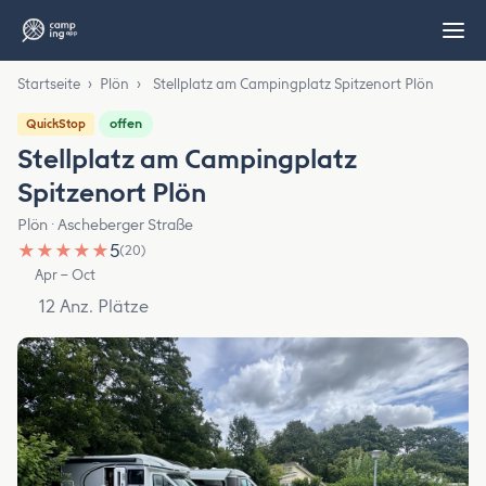
Startseite
›
Plön
›
Stellplatz am Campingplatz Spitzenort Plön
offen
QuickStop
Stellplatz am Campingplatz
Spitzenort Plön
Plön · Ascheberger Straße
★
★
★
★
★
5
(20)
Apr – Oct
12 Anz. Plätze