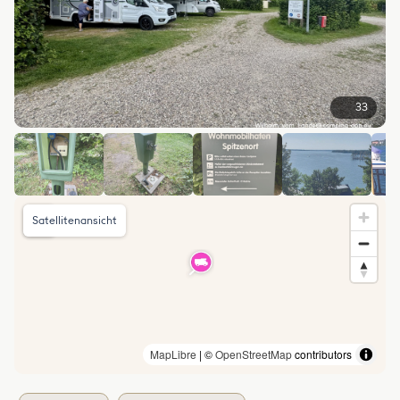
33
Satellitenansicht
MapLibre
| ©
OpenStreetMap
contributors