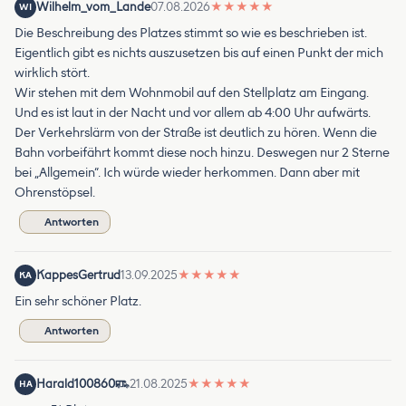
Wilhelm_vom_Lande
07.08.2026
★
★
★
★
★
WI
Die Beschreibung des Platzes stimmt so wie es beschrieben ist.
Eigentlich gibt es nichts auszusetzen bis auf einen Punkt der mich
wirklich stört.
Wir stehen mit dem Wohnmobil auf den Stellplatz am Eingang.
Und es ist laut in der Nacht und vor allem ab 4:00 Uhr aufwärts.
Der Verkehrslärm von der Straße ist deutlich zu hören. Wenn die
Bahn vorbeifährt kommt diese noch hinzu. Deswegen nur 2 Sterne
bei „Allgemein“. Ich würde wieder herkommen. Dann aber mit
Ohrenstöpsel.
Antworten
KappesGertrud
13.09.2025
★
★
★
★
★
KA
Ein sehr schöner Platz.
Antworten
Harald100860
21.08.2025
★
★
★
★
★
HA