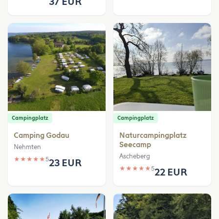
37 EUR
Campingplatz
Campingplatz
Camping Godau
Naturcampingplatz
Seecamp
Nehmten
Ascheberg
★
★
★
★
★
5
23 EUR
★
★
★
★
★
5
22 EUR