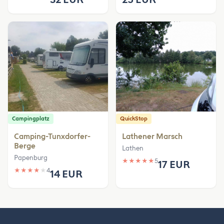
Campingplatz
QuickStop
Camping-Tunxdorfer-
Lathener Marsch
Berge
Lathen
Papenburg
★
★
★
★
★
5
17 EUR
★
★
★
★
★
4
14 EUR