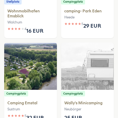
Stellplatz
Campingplatz
Wohnmobilhafen
camping- Park Eden
Emsblick
Heede
Walchum
★
★
★
★
★
5
29 EUR
★
★
★
★
★
4
16 EUR
Campingplatz
Campingplatz
Camping Emstal
Wally's Minicamping
Sustrum
Neubörger
★
★
★
★
★
5
32 EUR
25 EUR