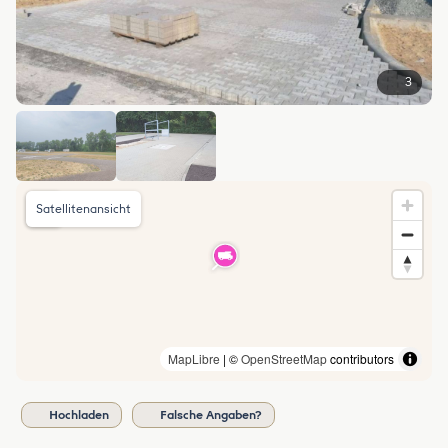
3
Satellitenansicht
MapLibre
| ©
OpenStreetMap
contributors
Hochladen
Falsche Angaben?