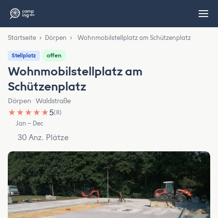
Startseite
›
Dörpen
›
Wohnmobilstellplatz am Schützenplatz
offen
Stellplatz
Wohnmobilstellplatz am
Schützenplatz
Dörpen · Waldstraße
★
★
★
★
★
5
(8)
Jan – Dec
30 Anz. Plätze