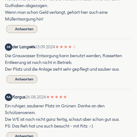
Guthaben abgezogen.
Wenn man schon Geld verlangt, gehört hier auch eine
Müllentsorgung hin!
Antworten
der Lange
13.09.2024
★
★
★
★
★
DE
Die Grauwasser Entsorgung kann benutzt werden, Kassetten
Entleerung ist noch nicht in Betrieb.
Der Platz und die Anlage sieht sehr gepflegt und sauber aus.
Antworten
Kargus
26.08.2024
★
★
★
★
★
KA
Ein ruhiger, sauberer Platz im Grünen. Danke an den
Schützenverein.
Die V/E ist noch nicht ganz fertig, schaut aber schon gut aus.
PS: Das Reh hat uns auch besucht - mit Kitz :-)
Antworten