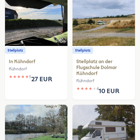
Stellplatz
Stellplatz
In Kühndorf
Stellplatz an der
Flugschule Dolmar
Kühndorf
Kühndorf
★
★
★
★
★
5
27 EUR
Kühndorf
★
★
★
★
★
4
10 EUR