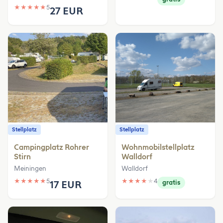
★
★
★
★
★
5
27 EUR
Stellplatz
Stellplatz
Campingplatz Rohrer
Wohnmobilstellplatz
Stirn
Walldorf
Meiningen
Walldorf
★
★
★
★
★
5
★
★
★
★
★
4
17 EUR
gratis