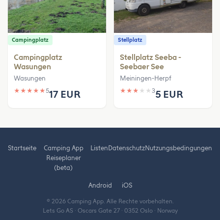
Campingplatz
Stellplatz
Campingplatz
Stellplatz Seeba -
Wasungen
Seebaer See
Wasungen
Meiningen-Herpf
★
★
★
★
★
5
★
★
★
★
★
3
17 EUR
5 EUR
Startseite
Camping App
Listen
Datenschutz
Nutzungsbedingungen
Reiseplaner
(beta)
Android
iOS
© 2026 Camping App. Alle Rechte vorbehalten.
Lets Go AS · Oscars Gate 27 · 0352 Oslo · Norway