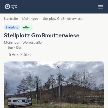
Startseite
›
Meiningen
›
Stellplatz Großmutterwiese
offen
Stellplatz
Stellplatz Großmutterwiese
Meiningen · Werrastraße
Jan – Dec
5 Anz. Plätze