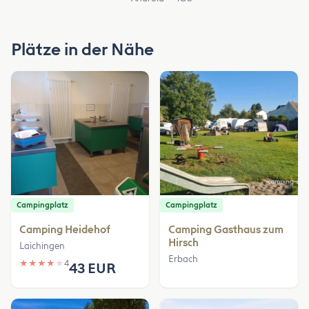
Plätze in der Nähe
Campingplatz
Campingplatz
Camping Heidehof
Camping Gasthaus zum
Hirsch
Laichingen
Erbach
★
★
★
★
★
4
43 EUR