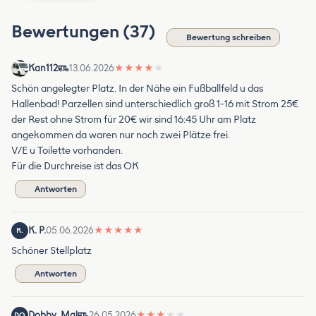
Bewertungen (37)
Bewertung schreiben
Kan112
13.06.2026
★
★
★
★
★
Schön angelegter Platz. In der Nähe ein Fußballfeld u das
Hallenbad! Parzellen sind unterschiedlich groß 1-16 mit Strom 25€
der Rest ohne Strom für 20€ wir sind 16:45 Uhr am Platz
angekommen da waren nur noch zwei Plätze frei.
V/E u Toilette vorhanden.
Für die Durchreise ist das OK
Antworten
K. P.
05.06.2026
★
★
★
★
★
K.
Schöner Stellplatz
Antworten
Dobby_Mal
26.05.2026
★
★
★
★
★
DO