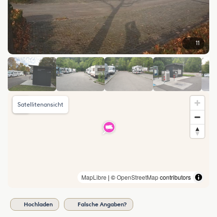
11
Satellitenansicht
MapLibre
| ©
OpenStreetMap
contributors
Hochladen
Falsche Angaben?