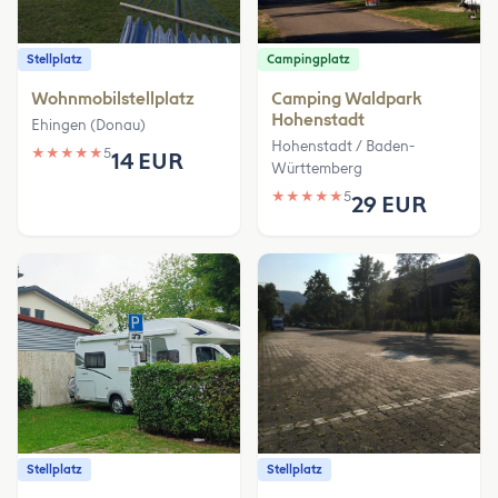
Stellplatz
Campingplatz
Wohnmobilstellplatz
Camping Waldpark
Hohenstadt
Ehingen (Donau)
Hohenstadt / Baden-
★
★
★
★
★
5
14 EUR
Württemberg
★
★
★
★
★
5
29 EUR
Stellplatz
Stellplatz