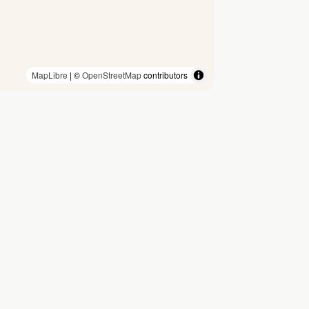
MapLibre
| ©
OpenStreetMap
contributors