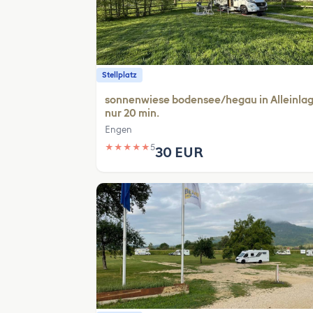
Stellplatz
sonnenwiese bodensee/hegau in Alleinla
nur 20 min.
Engen
★
★
★
★
★
5
30 EUR