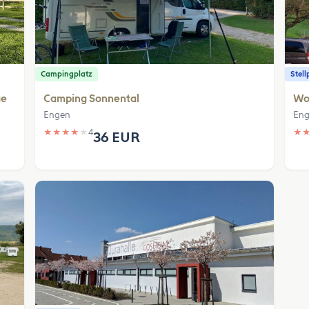
Campingplatz
Stell
ge
Camping Sonnental
Wo
Engen
En
★
★
★
★
★
4
★
36 EUR