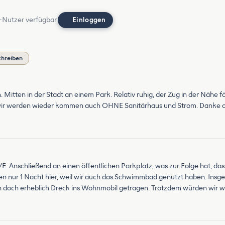
-Nutzer verfügbar.
Einloggen
chreiben
. Mitten in der Stadt an einem Park. Relativ ruhig, der Zug in der Nähe fä
 wir werden wieder kommen auch OHNE Sanitärhaus und Strom. Danke an 
V/E. Anschließend an einen öffentlichen Parkplatz, was zur Folge hat, d
ren nur 1 Nacht hier, weil wir auch das Schwimmbad genutzt haben. Insge
h doch erheblich Dreck ins Wohnmobil getragen. Trotzdem würden wir wi