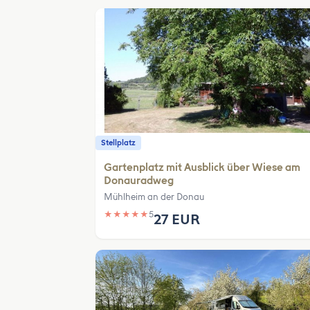
Stellplatz
Gartenplatz mit Ausblick über Wiese am
Donauradweg
Mühlheim an der Donau
★
★
★
★
★
5
27 EUR