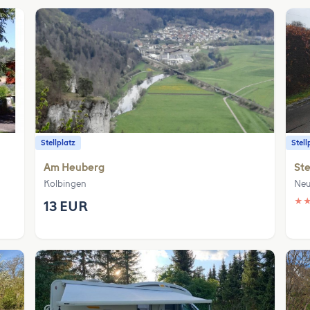
Stellplatz
Stell
Am Heuberg
Ste
Kolbingen
Neu
★
13 EUR