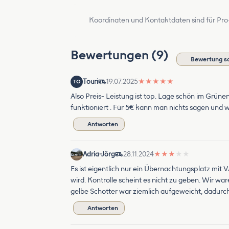
Koordinaten und Kontaktdaten sind für Pro
Bewertungen (9)
Bewertung s
Touri
19.07.2025
★
★
★
★
★
TO
Also Preis- Leistung ist top. Lage schön im Grünen
funktioniert . Für 5€ kann man nichts sagen und
Antworten
Adria-Jörg
28.11.2024
★
★
★
★
★
Es ist eigentlich nur ein Übernachtungsplatz mit 
wird. Kontrolle scheint es nicht zu geben. Wir wa
gelbe Schotter war ziemlich aufgeweicht, dadurc
Antworten