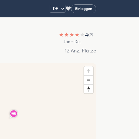
♥
Einloggen
★
★
★
★
★
4
(9)
Jan – Dec
12 Anz. Plätze