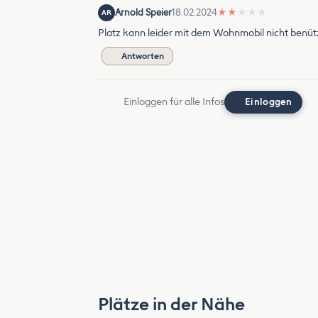
Arnold Speier
18.02.2024
★
★
★
★
★
AR
Platz kann leider mit dem Wohnmobil nicht benüt
Antworten
Einloggen für alle Infos
Einloggen
Plätze in der Nähe