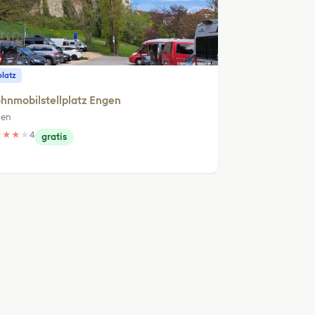
platz
hnmobilstellplatz Engen
gen
★
★
★
★
4
gratis