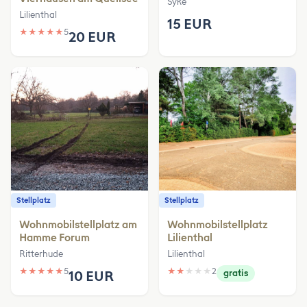
Syke
Lilienthal
15 EUR
★
★
★
★
★
5
20 EUR
Stellplatz
Stellplatz
Wohnmobilstellplatz am
Wohnmobilstellplatz
Hamme Forum
Lilienthal
Ritterhude
Lilienthal
★
★
★
★
★
5
★
★
★
★
★
2
10 EUR
gratis