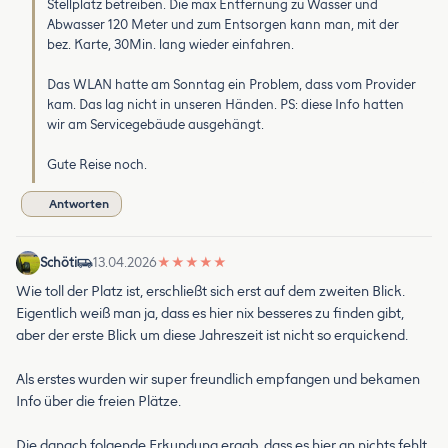
Stellplatz betreiben. Die max Entfernung zu Wasser und
Abwasser 120 Meter und zum Entsorgen kann man, mit der
bez. Karte, 30Min. lang wieder einfahren.
Das WLAN hatte am Sonntag ein Problem, dass vom Provider
kam. Das lag nicht in unseren Händen. PS: diese Info hatten
wir am Servicegebäude ausgehängt.
Gute Reise noch.
Antworten
Schöti
13.04.2026
★
★
★
★
★
Wie toll der Platz ist, erschließt sich erst auf dem zweiten Blick.
Eigentlich weiß man ja, dass es hier nix besseres zu finden gibt,
aber der erste Blick um diese Jahreszeit ist nicht so erquickend.
Als erstes wurden wir super freundlich empfangen und bekamen
Info über die freien Plätze.
Die danach folgende Erkundung ergab, dass es hier an nichts fehlt.