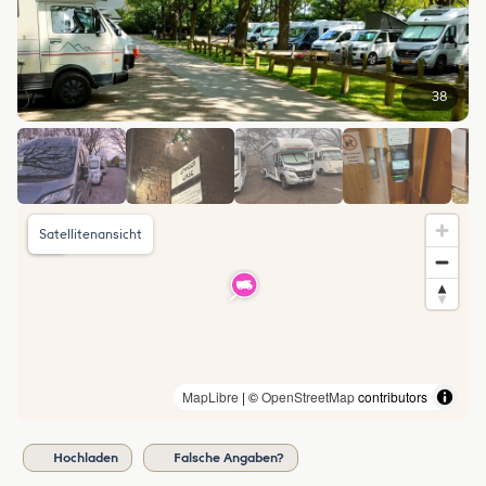
38
Satellitenansicht
MapLibre
| ©
OpenStreetMap
contributors
Hochladen
Falsche Angaben?