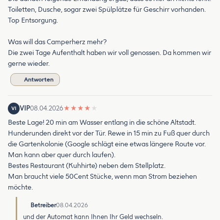
Toiletten, Dusche, sogar zwei Spülplätze für Geschirr vorhanden.
Top Entsorgung.
Was will das Camperherz mehr?
Die zwei Tage Aufenthalt haben wir voll genossen. Da kommen wir
gerne wieder.
Antworten
VIP
08.04.2026
★
★
★
★
★
VI
Beste Lage! 20 min am Wasser entlang in die schöne Altstadt.
Hunderunden direkt vor der Tür. Rewe in 15 min zu Fuß quer durch
die Gartenkolonie (Google schlägt eine etwas längere Route vor.
Man kann aber quer durch laufen).
Bestes Restaurant (Kuhhirte) neben dem Stellplatz.
Man braucht viele 50Cent Stücke, wenn man Strom beziehen
möchte.
Betreiber
08.04.2026
und der Automat kann Ihnen Ihr Geld wechseln.