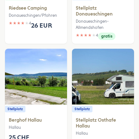
Riedsee Camping
Stellplatz
Donaueschingen
Donaueschingen/Pfohren
Donaueschingen-
★
★
★
★
★
4
26 EUR
Allmendshofen
★
★
★
★
★
4
gratis
Stellplatz
Stellplatz
Berghof Hallau
Stellplatz Osthafe
Hallau
Hallau
Hallau
25 CHF