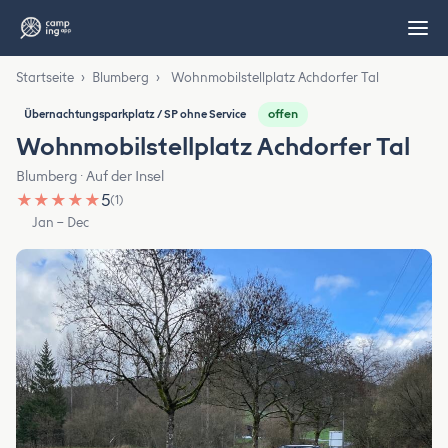
Startseite
›
Blumberg
›
Wohnmobilstellplatz Achdorfer Tal
offen
Übernachtungsparkplatz / SP ohne Service
Wohnmobilstellplatz Achdorfer Tal
Blumberg · Auf der Insel
★
★
★
★
★
5
(1)
Jan – Dec