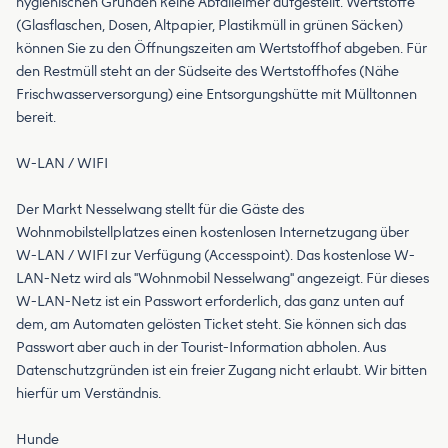
hygienischen Gründen keine Abfalleimer aufgestellt. Wertstoffe
(Glasflaschen, Dosen, Altpapier, Plastikmüll in grünen Säcken)
können Sie zu den Öffnungszeiten am Wertstoffhof abgeben. Für
den Restmüll steht an der Südseite des Wertstoffhofes (Nähe
Frischwasserversorgung) eine Entsorgungshütte mit Mülltonnen
bereit.
W-LAN / WIFI
Der Markt Nesselwang stellt für die Gäste des
Wohnmobilstellplatzes einen kostenlosen Internetzugang über
W-LAN / WIFI zur Verfügung (Accesspoint). Das kostenlose W-
LAN-Netz wird als "Wohnmobil Nesselwang" angezeigt. Für dieses
W-LAN-Netz ist ein Passwort erforderlich, das ganz unten auf
dem, am Automaten gelösten Ticket steht. Sie können sich das
Passwort aber auch in der Tourist-Information abholen. Aus
Datenschutzgründen ist ein freier Zugang nicht erlaubt. Wir bitten
hierfür um Verständnis.
Hunde