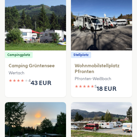
Campingplatz
Stellplatz
Camping Grüntensee
Wohnmobilstellplatz
Pfronten
Wertach
Pfronten-Weißbach
★
★
★
★
★
4
43 EUR
★
★
★
★
★
5
18 EUR