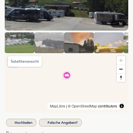
16
Satellitenansicht
MapLibre
| ©
OpenStreetMap
contributors
Hochladen
Falsche Angaben?