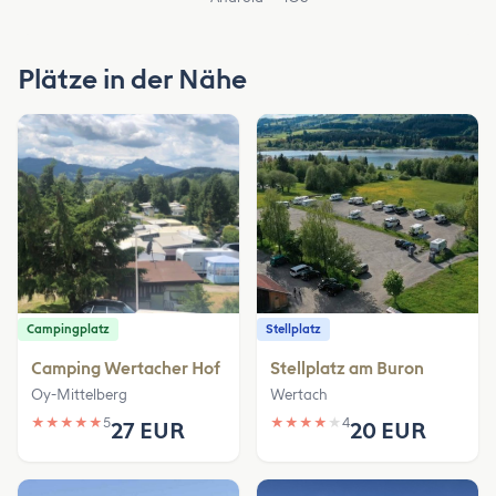
Plätze in der Nähe
Campingplatz
Stellplatz
Camping Wertacher Hof
Stellplatz am Buron
Oy-Mittelberg
Wertach
★
★
★
★
★
5
★
★
★
★
★
4
27 EUR
20 EUR