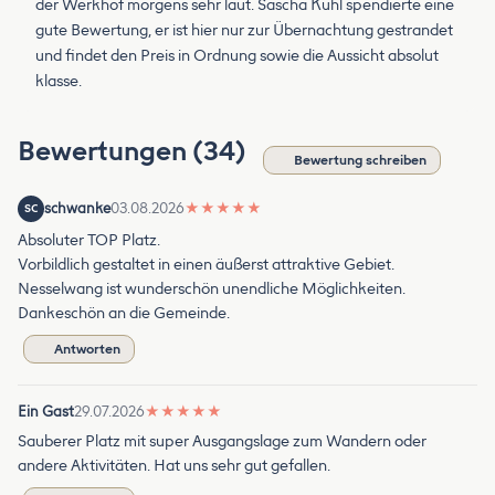
der Werkhof morgens sehr laut. Sascha Kuhl spendierte eine
gute Bewertung, er ist hier nur zur Übernachtung gestrandet
und findet den Preis in Ordnung sowie die Aussicht absolut
klasse.
Bewertungen (34)
Bewertung schreiben
schwanke
03.08.2026
★
★
★
★
★
SC
Absoluter TOP Platz.
Vorbildlich gestaltet in einen äußerst attraktive Gebiet.
Nesselwang ist wunderschön unendliche Möglichkeiten.
Dankeschön an die Gemeinde.
Antworten
Ein Gast
29.07.2026
★
★
★
★
★
Sauberer Platz mit super Ausgangslage zum Wandern oder
andere Aktivitäten. Hat uns sehr gut gefallen.