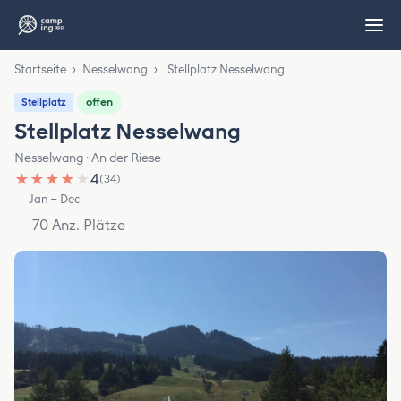
Startseite
›
Nesselwang
›
Stellplatz Nesselwang
offen
Stellplatz
Stellplatz Nesselwang
Nesselwang · An der Riese
★
★
★
★
★
4
(34)
Jan – Dec
70 Anz. Plätze