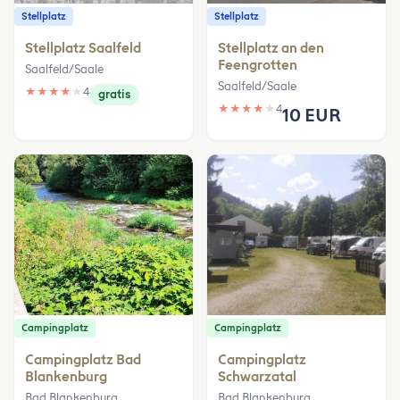
Stellplatz
Stellplatz
Stellplatz Saalfeld
Stellplatz an den
Feengrotten
Saalfeld/Saale
Saalfeld/Saale
★
★
★
★
★
4
gratis
★
★
★
★
★
4
10 EUR
Campingplatz
Campingplatz
Campingplatz Bad
Campingplatz
Blankenburg
Schwarzatal
Bad Blankenburg
Bad Blankenburg