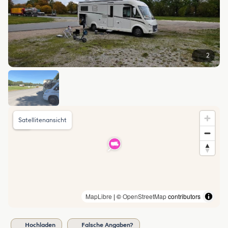
2
Satellitenansicht
MapLibre
| ©
OpenStreetMap
contributors
Hochladen
Falsche Angaben?