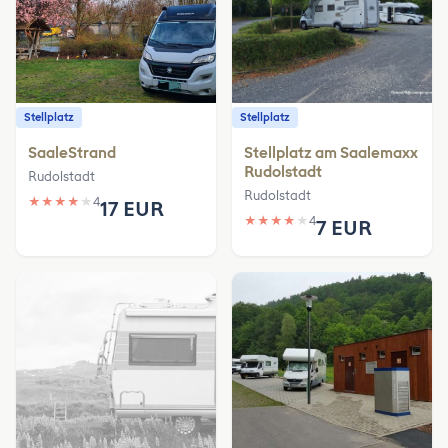
Stellplatz
Stellplatz
SaaleStrand
Stellplatz am Saalemaxx
Rudolstadt
Rudolstadt
Rudolstadt
★
★
★
★
★
4
17 EUR
★
★
★
★
★
4
7 EUR