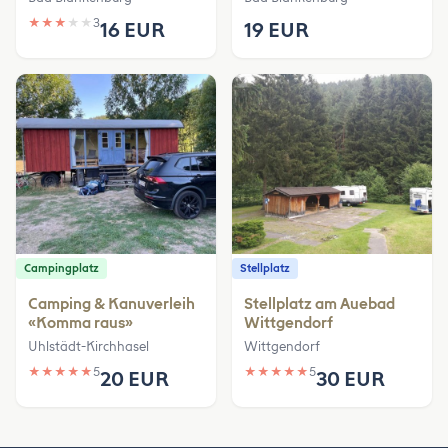
★
★
★
★
★
3
16 EUR
19 EUR
Campingplatz
Stellplatz
Camping & Kanuverleih
Stellplatz am Auebad
«Komma raus»
Wittgendorf
Uhlstädt-Kirchhasel
Wittgendorf
★
★
★
★
★
5
★
★
★
★
★
5
20 EUR
30 EUR