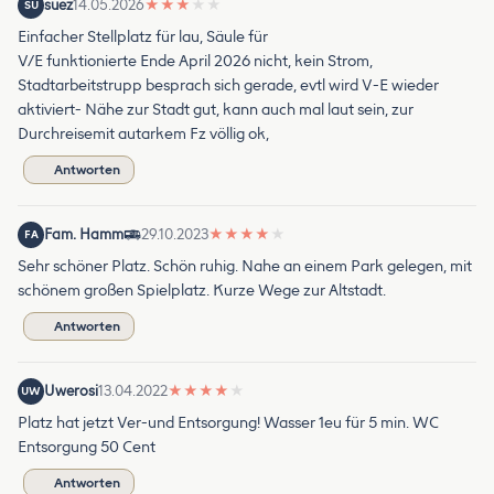
suez
14.05.2026
★
★
★
★
★
SU
Einfacher Stellplatz für lau, Säule für
V/E funktionierte Ende April 2026 nicht, kein Strom,
Stadtarbeitstrupp besprach sich gerade, evtl wird V-E wieder
aktiviert- Nähe zur Stadt gut, kann auch mal laut sein, zur
Durchreisemit autarkem Fz völlig ok,
Antworten
Fam. Hamm
29.10.2023
★
★
★
★
★
FA
Sehr schöner Platz. Schön ruhig. Nahe an einem Park gelegen, mit
schönem großen Spielplatz. Kurze Wege zur Altstadt.
Antworten
Uwerosi
13.04.2022
★
★
★
★
★
UW
Platz hat jetzt Ver-und Entsorgung! Wasser 1eu für 5 min. WC
Entsorgung 50 Cent
Antworten