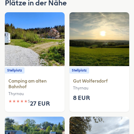
Plätze in der Nähe
Stellplatz
Stellplatz
Camping am alten
Gut Wolfersdorf
Bahnhof
Thyrnau
Thyrnau
8 EUR
★
★
★
★
★
5
27 EUR