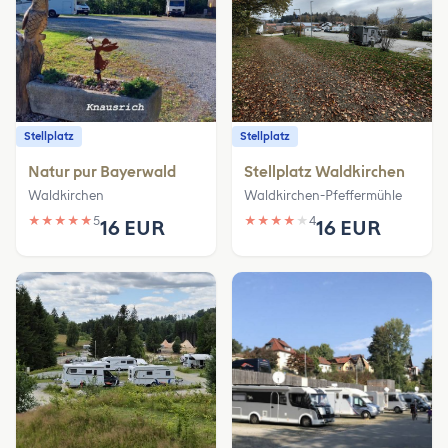
Stellplatz
Stellplatz
Natur pur Bayerwald
Stellplatz Waldkirchen
Waldkirchen
Waldkirchen-Pfeffermühle
★
★
★
★
★
5
★
★
★
★
★
4
16 EUR
16 EUR