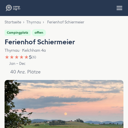
Startseite
›
Thyrnau
›
Ferienhof Schiermeier
offen
Campingplatz
Ferienhof Schiermeier
Thyrnau · Kelchham 4a
★
★
★
★
★
5
(6)
Jan – Dec
40 Anz. Plätze