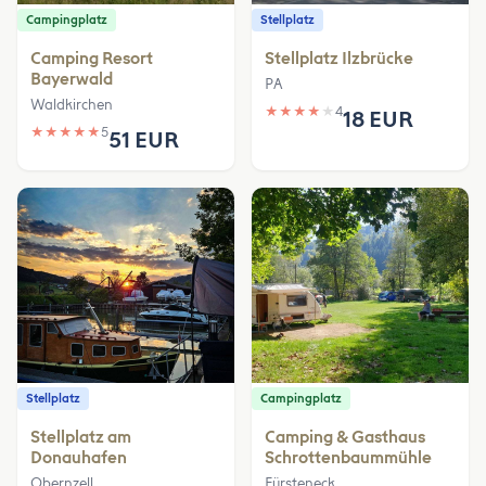
Campingplatz
Stellplatz
Camping Resort
Stellplatz Ilzbrücke
Bayerwald
PA
Waldkirchen
★
★
★
★
★
4
18 EUR
★
★
★
★
★
5
51 EUR
Stellplatz
Campingplatz
Stellplatz am
Camping & Gasthaus
Donauhafen
Schrottenbaummühle
Obernzell
Fürsteneck