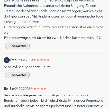
Zwei Nächte in einer sehr familiären Atmosphäre verbracht.
Freundliche Aufnahme und unkomplizierter Umgang. Zu den
Tieren und der Allzweckhalle kann ich nichts sagen, weil ich nicht
dort gewesen bin. Mit Kindern lassen sich damit regnerische Tage
sicher gut überbrücken.
Gute Möglichkeiten für Radtouren. Nach Passau ist es auch nicht
weit.
Ein Kastenwagen mit Strom für zwei Nächte kosteten mich 40€.
Antworten
IlMa
05.06.2023
★
★
★
★
★
IL
Sehr idyllisch! Sehr nette Leute.
Antworten
BenBin
09.09.2022
★
★
★
★
★
Sehr schön gelegener, sehr günstiger Campingplatz in 2
Bereichen, eben, jedoch leicht abschüssig. Mit riesiger Feuerstelle
und Turnhalle, sowie riesigem Spielplatz und kleinerer Feuerstelle.