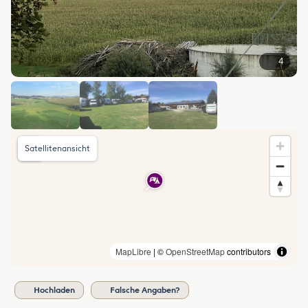
4
Satellitenansicht
MapLibre
| ©
OpenStreetMap
contributors
Hochladen
Falsche Angaben?