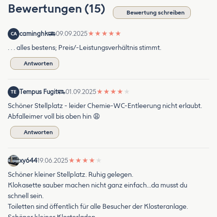
Bewertungen (15)
Bewertung schreiben
caminghk
09.09.2025
★
★
★
★
★
CA
. . . alles bestens; Preis/-Leistungsverhältnis stimmt.
Antworten
Tempus Fugit
01.09.2025
★
★
★
★
★
TE
Schöner Stellplatz - leider Chemie-WC-Entleerung nicht erlaubt.
Abfalleimer voll bis oben hin 😩
Antworten
xy644
19.06.2025
★
★
★
★
★
Schöner kleiner Stellplatz. Ruhig gelegen.
Klokasette sauber machen nicht ganz einfach…da musst du
schnell sein.
Toiletten sind öffentlich für alle Besucher der Klosteranlage.