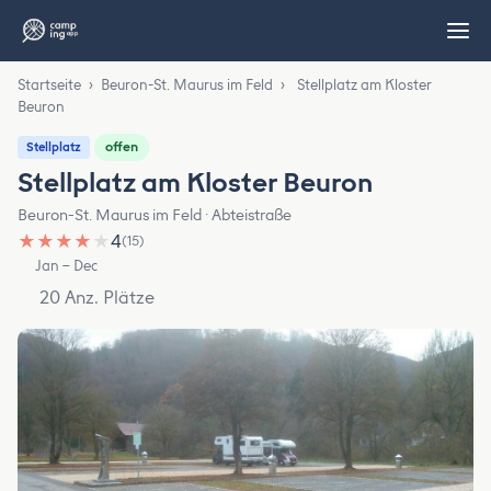
Startseite
›
Beuron-St. Maurus im Feld
›
Stellplatz am Kloster
Beuron
offen
Stellplatz
Stellplatz am Kloster Beuron
Beuron-St. Maurus im Feld · Abteistraße
★
★
★
★
★
4
(15)
Jan – Dec
20 Anz. Plätze