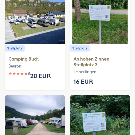
Stellplatz
Stellplatz
Camping Buck
An hohen Zinnen -
Stellplatz 3
Beuron
Leibertingen
★
★
★
★
★
5
20 EUR
16 EUR