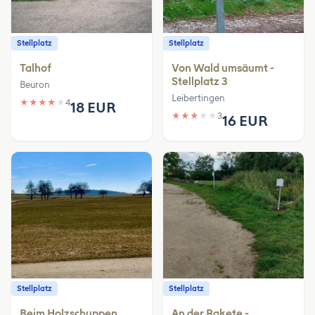
Stellplatz
Stellplatz
Talhof
Von Wald umsäumt -
Stellplatz 3
Beuron
Leibertingen
★
★
★
★
★
4
18 EUR
★
★
★
★
★
3
16 EUR
Stellplatz
Stellplatz
Beim Holzschuppen
An der Rakete -