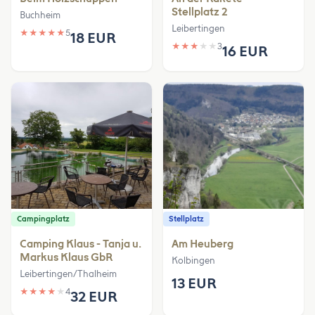
Stellplatz 2
Buchheim
Leibertingen
★
★
★
★
★
5
18 EUR
★
★
★
★
★
3
16 EUR
Campingplatz
Stellplatz
Camping Klaus - Tanja u.
Am Heuberg
Markus Klaus GbR
Kolbingen
Leibertingen/Thalheim
13 EUR
★
★
★
★
★
4
32 EUR