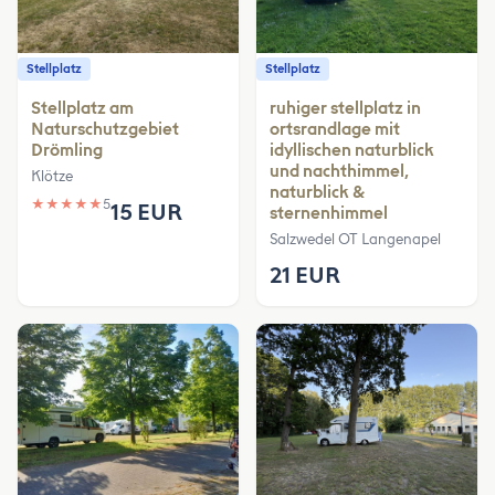
Stellplatz
Stellplatz
Stellplatz am
ruhiger stellplatz in
Naturschutzgebiet
ortsrandlage mit
Drömling
idyllischen naturblick
und nachthimmel,
Klötze
naturblick &
★
★
★
★
★
5
15 EUR
sternenhimmel
Salzwedel OT Langenapel
21 EUR