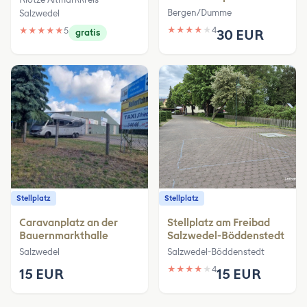
Bergen/Dumme
Salzwedel
★
★
★
★
★
4
★
★
★
★
★
5
30 EUR
gratis
Stellplatz
Stellplatz
Caravanplatz an der
Stellplatz am Freibad
Bauernmarkthalle
Salzwedel-Böddenstedt
Salzwedel
Salzwedel-Böddenstedt
★
★
★
★
★
4
15 EUR
15 EUR