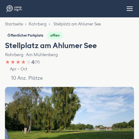
Startseite
›
Rohrberg
›
Stellplatz am Ahlumer See
offen
Öffentlicher Parkplatz
Stellplatz am Ahlumer See
Rohrberg · Am Mühlenberg
★
★
★
★
★
4
(11)
Apr – Oct
10 Anz. Plätze