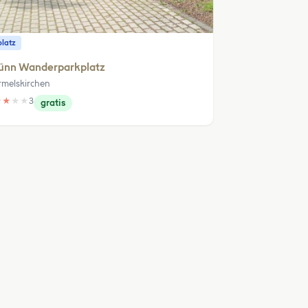
platz
ünn Wanderparkplatz
melskirchen
★
★
★
★
3
gratis