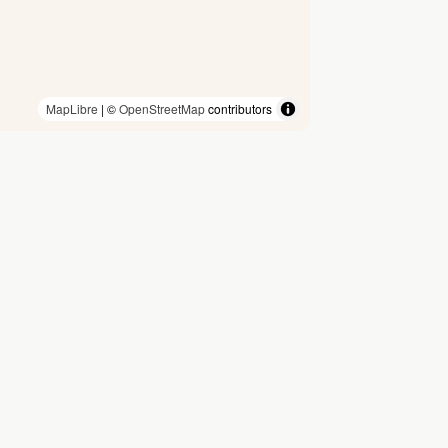
MapLibre
| ©
OpenStreetMap
contributors