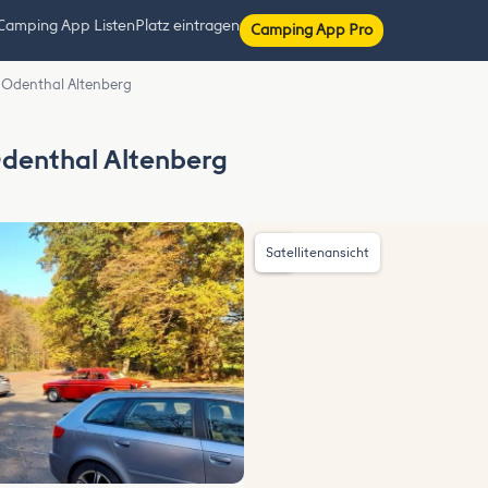
Camping App Listen
Platz eintragen
Camping App Pro
 Odenthal Altenberg
denthal Altenberg
Satellitenansicht