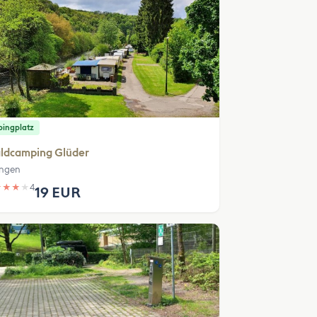
ingplatz
ldcamping Glüder
ingen
★
★
★
★
4
19 EUR