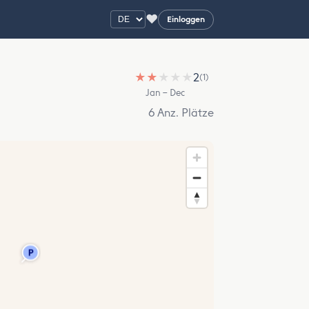
♥
Einloggen
★
★
★
★
★
2
(1)
Jan – Dec
6 Anz. Plätze