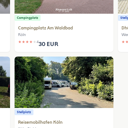
Campingplatz
Stell
Campingplatz Am Waldbad
Dh
Köln
Wer
★
★
★
★
★
4
★
30 EUR
Stellplatz
Reisemobilhafen Köln