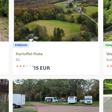
Stellplatz
Camp
Kartoffel-Kiste
Wa
SG
Sol
★
★
★
★
★
3
★
15 EUR