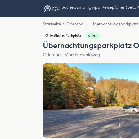
Suche
Camping App Reiseplaner (beta)
Startseite
›
Odenthal
›
Übernachtungsparkplatz
offen
Öffentlicher Parkplatz
Übernachtungsparkplatz O
Odenthal · Märchenwaldweg