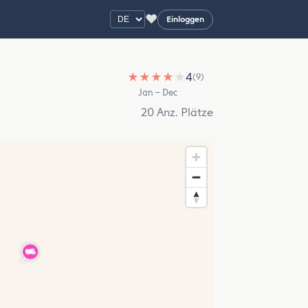
♥
Einloggen
★
★
★
★
★
4
(9)
Jan – Dec
20 Anz. Plätze