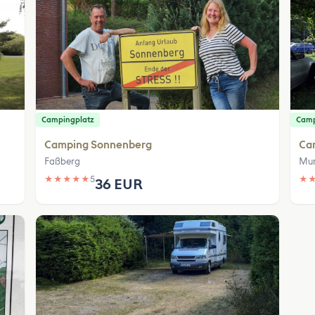
Campingplatz
Camp
Camping Sonnenberg
Ca
Faßberg
Mun
★
★
★
★
★
5
★
36 EUR