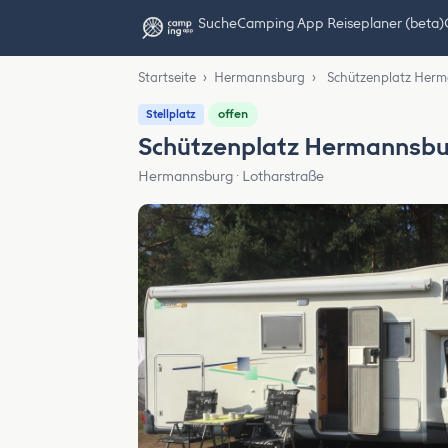
Suche
Camping App Reiseplaner (beta)
Startseite
›
Hermannsburg
›
Schützenplatz Her
offen
Stellplatz
Schützenplatz Hermannsb
Hermannsburg · Lotharstraße