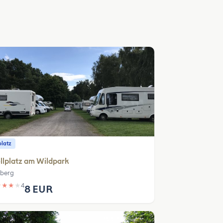
platz
llplatz am Wildpark
berg
★
★
★
★
4
8 EUR