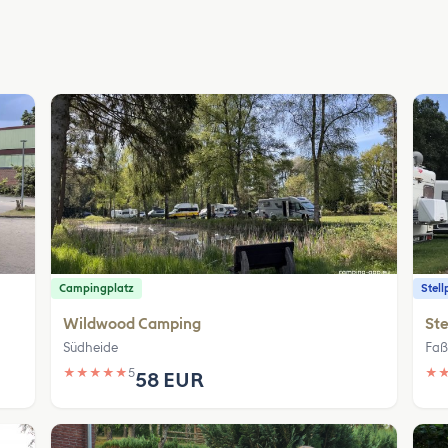
Campingplatz
Stell
Wildwood Camping
Ste
Südheide
Faß
★
★
★
★
★
5
★
58 EUR