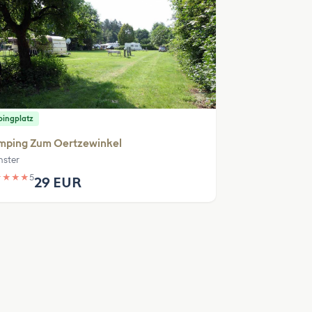
ingplatz
mping Zum Oertzewinkel
ster
★
★
★
★
5
29 EUR