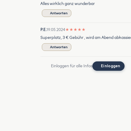
Alles wirklich ganz wunderbar
Antworten
P.E.
19.05.2024
★
★
★
★
★
Superplatz, 3 € Gebühr , wird am Abend abkassier
Antworten
Einloggen für alle Infos
Einloggen