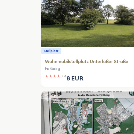
Stellplatz
Wohnmobilstellplatz Unterlüßer Straße
Faßberg
★
★
★
★
★
4
8 EUR