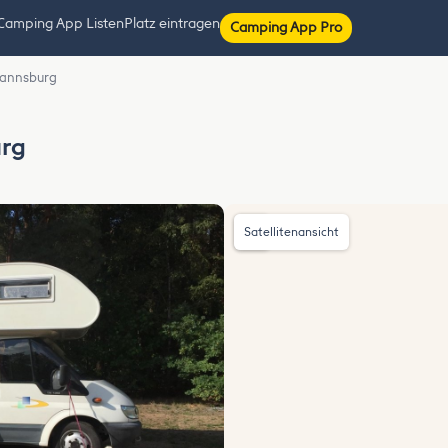
Camping App Listen
Platz eintragen
Camping App Pro
mannsburg
urg
Satellitenansicht