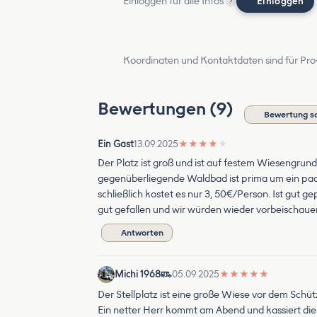
Einloggen für alle Infos
Einloggen
?
Koordinaten und Kontaktdaten sind für Pro
Bewertungen (9)
Bewertung s
Ein Gast
13.09.2025
★
★
★
★
★
Der Platz ist groß und ist auf festem Wiesengrun
gegenüberliegende Waldbad ist prima um ein paar
schließlich kostet es nur 3, 50€/Person. Ist gut 
gut gefallen und wir würden wieder vorbeischaue
Antworten
Michi 1968
05.09.2025
★
★
★
★
★
Der Stellplatz ist eine große Wiese vor dem Schüt
Ein netter Herr kommt am Abend und kassiert die 