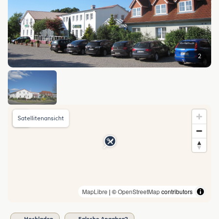
2
Satellitenansicht
MapLibre
| ©
OpenStreetMap
contributors
Hochladen
Falsche Angaben?