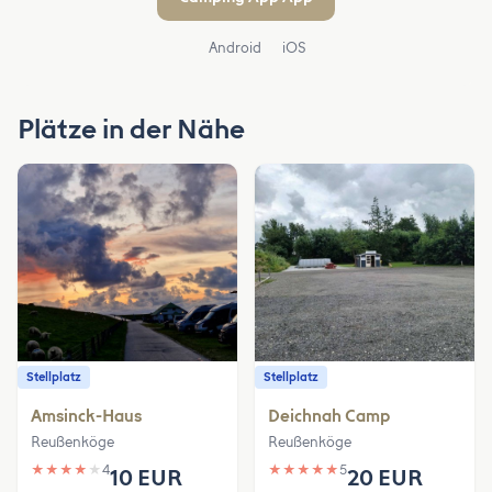
Android
iOS
Plätze in der Nähe
Stellplatz
Stellplatz
Amsinck-Haus
Deichnah Camp
Reußenköge
Reußenköge
★
★
★
★
★
4
★
★
★
★
★
5
10 EUR
20 EUR