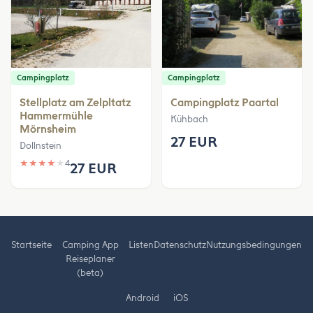
Campingplatz
Campingplatz
Stellplatz am Zelpltatz
Campingplatz Paartal
Hammermühle
Kühbach
Mörnsheim
27 EUR
Dollnstein
★
★
★
★
★
4
27 EUR
Startseite
Camping App
Listen
Datenschutz
Nutzungsbedingungen
Reiseplaner
(beta)
Android
iOS