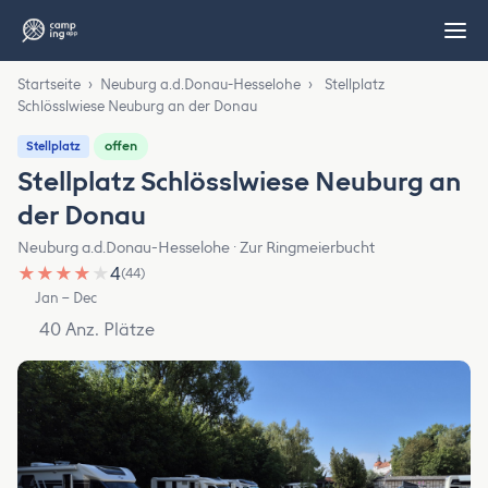
Startseite
›
Neuburg a.d.Donau-Hesselohe
›
Stellplatz
Schlösslwiese Neuburg an der Donau
offen
Stellplatz
Stellplatz Schlösslwiese Neuburg an
der Donau
Neuburg a.d.Donau-Hesselohe · Zur Ringmeierbucht
★
★
★
★
★
4
(44)
Jan – Dec
40 Anz. Plätze