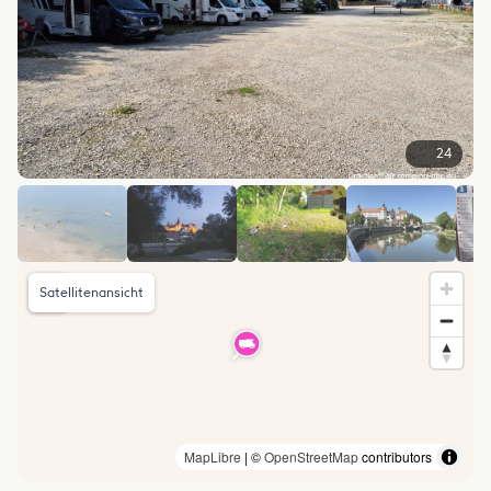
24
Satellitenansicht
MapLibre
| ©
OpenStreetMap
contributors