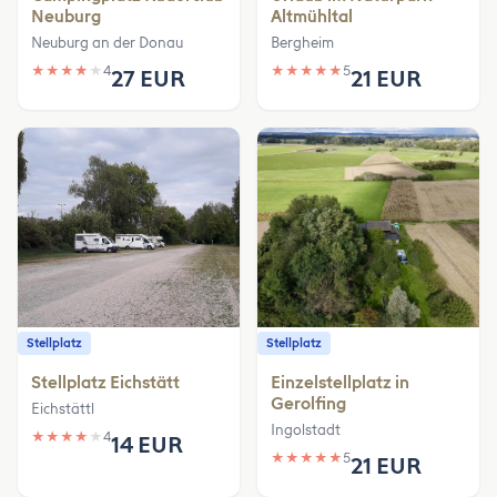
Neuburg
Altmühltal
Neuburg an der Donau
Bergheim
★
★
★
★
★
4
★
★
★
★
★
5
27 EUR
21 EUR
Stellplatz
Stellplatz
Stellplatz Eichstätt
Einzelstellplatz in
Gerolfing
Eichstättl
Ingolstadt
★
★
★
★
★
4
14 EUR
★
★
★
★
★
5
21 EUR