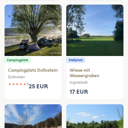
Campingplatz
Stellplatz
Campingplatz Dollnstein
Wiese mit
Wassergraben
Dollnstein
Ingolstadt
★
★
★
★
★
5
25 EUR
17 EUR