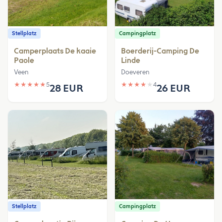
Stellplatz
Campingplatz
Camperplaats De kaaie
Boerderij-Camping De
Paole
Linde
Veen
Doeveren
★
★
★
★
★
5
★
★
★
★
★
4
28 EUR
26 EUR
Stellplatz
Campingplatz