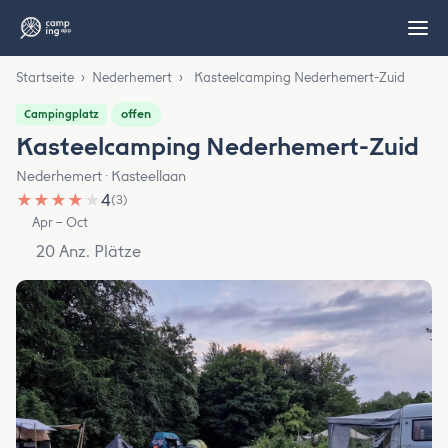
Startseite
›
Nederhemert
›
Kasteelcamping Nederhemert-Zuid
offen
Campingplatz
Kasteelcamping Nederhemert-Zuid
Nederhemert · Kasteellaan
★
★
★
★
★
4
(3)
Apr – Oct
20 Anz. Plätze