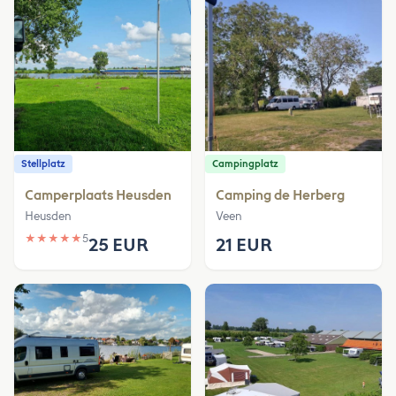
Stellplatz
Campingplatz
Camperplaats Heusden
Camping de Herberg
Heusden
Veen
★
★
★
★
★
5
25 EUR
21 EUR