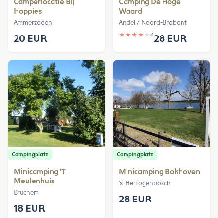
Camperlocatie Bij
Camping De Hoge
Hoppies
Waard
Ammerzoden
Andel / Noord-Brabant
★
★
★
★
★
4
20 EUR
28 EUR
Campingplatz
Campingplatz
Minicamping 'T
Minicamping Bokhoven
Meulenhuis
's-Hertogenbosch
Bruchem
28 EUR
18 EUR