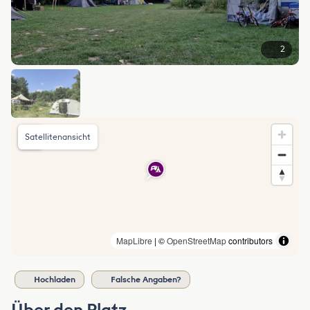
2
Satellitenansicht
MapLibre
| ©
OpenStreetMap
contributors
Hochladen
Falsche Angaben?
Über den Platz