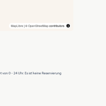
MapLibre
| ©
OpenStreetMap
contributors
 von 0 - 24 Uhr. Es ist keine Reservierung