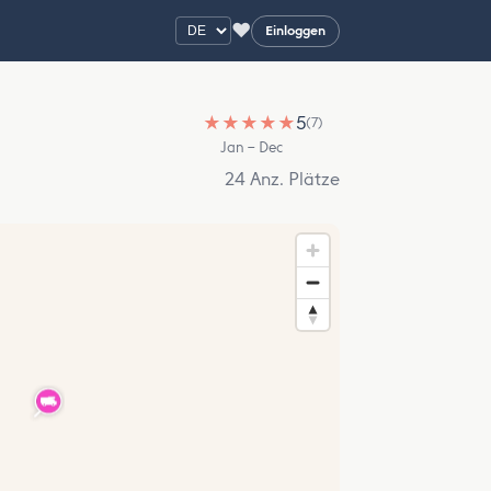
♥
Einloggen
★
★
★
★
★
5
(7)
Jan – Dec
24 Anz. Plätze