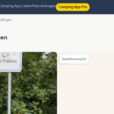
Camping App Listen
Platz eintragen
Camping App Pro
ndlingen
gen
Satellitenansicht