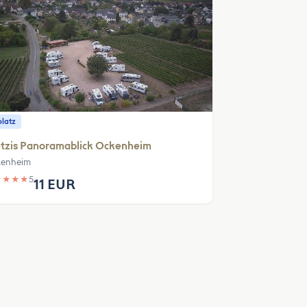
platz
tzis Panoramablick Ockenheim
enheim
★
★
★
★
5
11 EUR