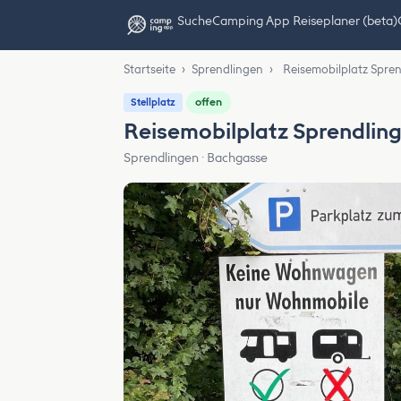
Suche
Camping App Reiseplaner (beta)
Startseite
›
Sprendlingen
›
Reisemobilplatz Spre
offen
Stellplatz
Reisemobilplatz Sprendlin
Sprendlingen · Bachgasse