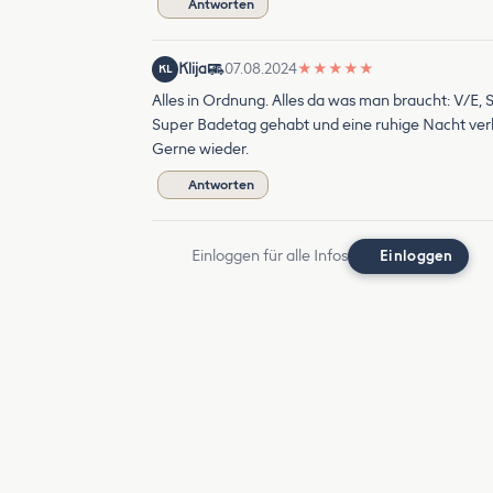
Antworten
Klija
07.08.2024
★
★
★
★
★
KL
Alles in Ordnung. Alles da was man braucht: V/E, S
Super Badetag gehabt und eine ruhige Nacht ver
Gerne wieder.
Antworten
Einloggen für alle Infos
Einloggen