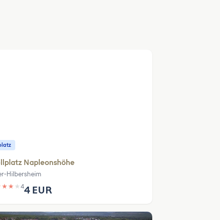
platz
llplatz Napleonshöhe
r-Hilbersheim
★
★
★
★
4
4 EUR