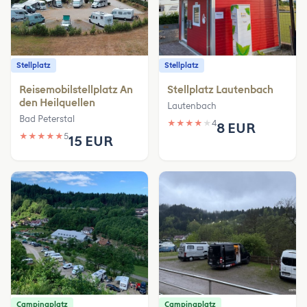
Stellplatz
Stellplatz
Reisemobilstellplatz An
Stellplatz Lautenbach
den Heilquellen
Lautenbach
Bad Peterstal
★
★
★
★
★
4
8 EUR
★
★
★
★
★
5
15 EUR
Campingplatz
Campingplatz