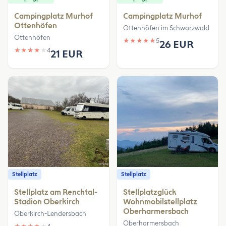
Campingplatz Murhof
Campingplatz Murhof
Ottenhöfen
Ottenhöfen im Schwarzwald
Ottenhöfen
★
★
★
★
★
5
26 EUR
★
★
★
★
★
4
21 EUR
Stellplatz
Stellplatz
Stellplatz am Renchtal-
Stellplatzglück
Stadion Oberkirch
Wohnmobilstellplatz
Oberharmersbach
Oberkirch-Lendersbach
Oberharmersbach