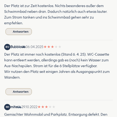
Der Platz ist zur Zeit kostenlos. Nichts besonderes außer dem
Schwimmbad neben dran. Dadurch natürlich auch etwas lauter.
Zum Strom tanken und ins Schwimmbad gehen sehr zu
empfehlen.
Antworten
Bubbla
06.04.2025
★
★
★
★
★
BU
Der Platz ist immer noch kostenlos (Stand 6. 4. 25). WC-Cassette
kann entleert werden, allerdings gab es (noch) kein Wasser zum
Aus-Nachspülen. Strom ist für die 6 Stellplätze verfügbar.
Wir nutzen den Platz seit einigen Jahren als Ausgangspunkt zum
Wandern.
Antworten
mite
29.10.2022
★
★
★
★
★
MI
Gemischter Wohnmobil und Parkplatz. Entsorgung defekt. Den