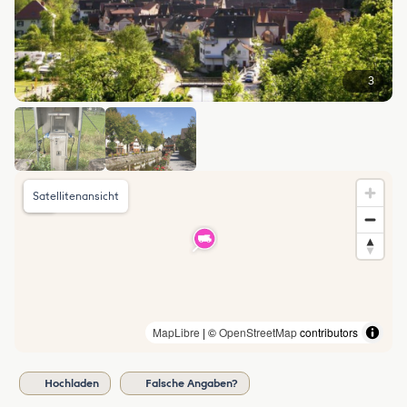
3
Satellitenansicht
MapLibre
| ©
OpenStreetMap
contributors
Hochladen
Falsche Angaben?