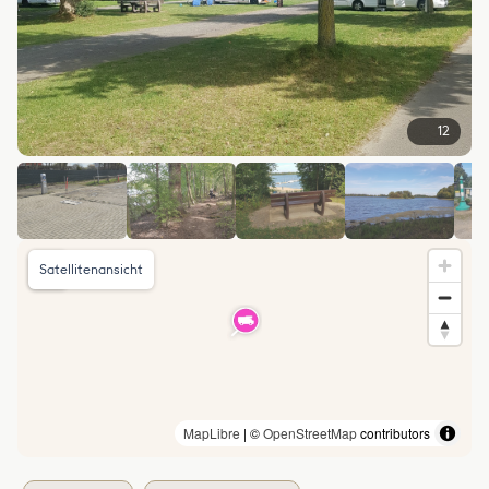
12
Satellitenansicht
MapLibre
| ©
OpenStreetMap
contributors