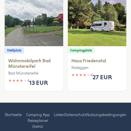
Stellplatz
Campingplatz
Wohnmobilpark Bad
Haus Friedenstal
Münstereifel
Nideggen
Bad Münstereifel
★
★
★
★
★
4
27 EUR
★
★
★
★
★
4
13 EUR
Startseite
Camping App
Listen
Datenschutz
Nutzungsbedingungen
Reiseplaner
(beta)