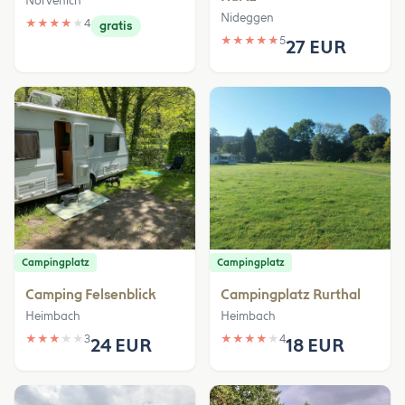
Nörvenich
Nideggen
★
★
★
★
★
4
gratis
★
★
★
★
★
5
27 EUR
Campingplatz
Campingplatz
Camping Felsenblick
Campingplatz Rurthal
Heimbach
Heimbach
★
★
★
★
★
3
★
★
★
★
★
4
24 EUR
18 EUR