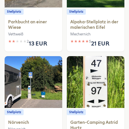
Stellplatz
Stellplatz
Parkbucht an einer
Alpaka-Stellplatz in der
Wiese
malerischen Eifel
Vettweiß
Mechernich
★
★
★
★
★
2
★
★
★
★
★
5
13 EUR
21 EUR
Stellplatz
Stellplatz
Nörvenich
Garten-Camping Astrid
Hurtz