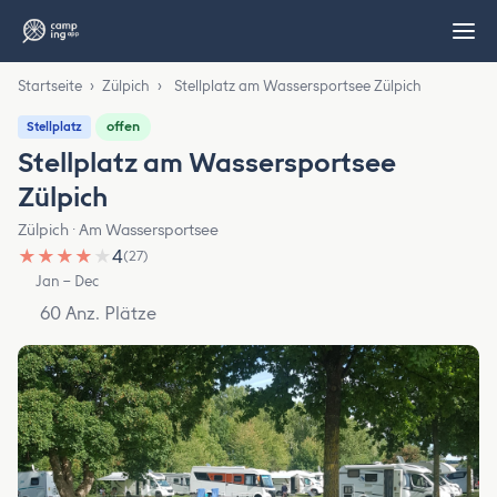
Startseite
›
Zülpich
›
Stellplatz am Wassersportsee Zülpich
offen
Stellplatz
Stellplatz am Wassersportsee
Zülpich
Zülpich · Am Wassersportsee
★
★
★
★
★
4
(27)
Jan – Dec
60 Anz. Plätze