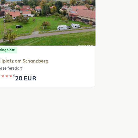
ingplatz
llplatz am Schanzberg
rseifersdorf
★
★
★
★
5
20 EUR