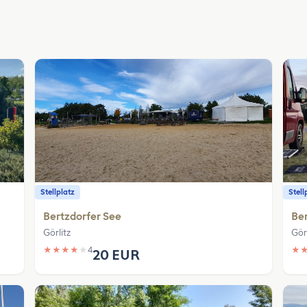
Stellplatz
Stell
Bertzdorfer See
Ber
Görlitz
Görl
★
★
★
★
★
4
★
20 EUR