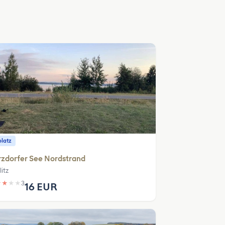
platz
zdorfer See Nordstrand
itz
★
★
★
★
3
16 EUR