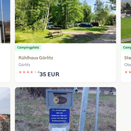
Campingplatz
Camp
Kühlhaus Görlitz
Ste
Görlitz
Obe
★
★
★
★
★
4
★
35 EUR