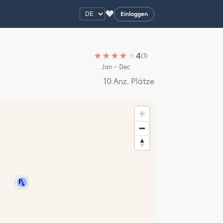
♥
Einloggen
★
★
★
★
★
4
(1)
Jan – Dec
10 Anz. Plätze