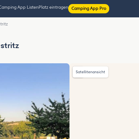
Camping App Listen
Platz eintragen
Camping App Pro
ritz
tritz
Satellitenansicht