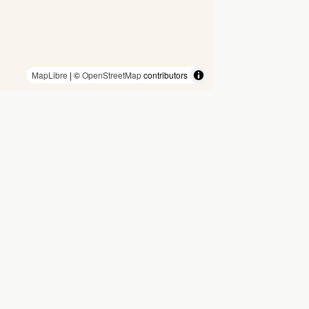
MapLibre
| ©
OpenStreetMap
contributors