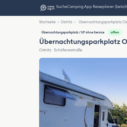
Suche
Camping App Reiseplaner (beta)
Startseite
›
Ostritz
›
Übernachtungsparkplatz Ost
offen
Übernachtungsparkplatz / SP ohne Service
Übernachtungsparkplatz Os
Ostritz · Schäfereistraße