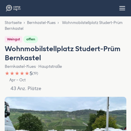
Startseite
›
Bernkastel-Kues
›
Wohnmobilstellplatz Studert-Prüm
Bernkastel
offen
Weingut
Wohnmobilstellplatz Studert-Prüm
Bernkastel
Bernkastel-Kues · Hauptstraße
★
★
★
★
★
5
(19)
Apr – Oct
43 Anz. Plätze