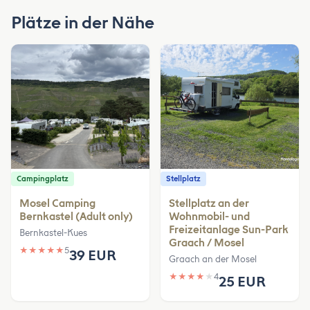
Plätze in der Nähe
Campingplatz
Stellplatz
Mosel Camping
Stellplatz an der
Bernkastel (Adult only)
Wohnmobil- und
Freizeitanlage Sun-Park
Bernkastel-Kues
Graach / Mosel
★
★
★
★
★
5
39 EUR
Graach an der Mosel
★
★
★
★
★
4
25 EUR