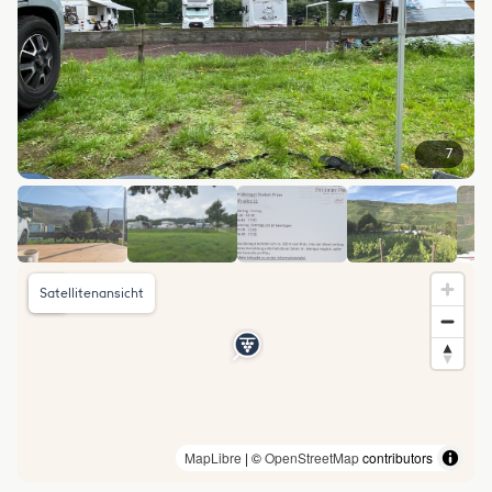
7
Satellitenansicht
MapLibre
| ©
OpenStreetMap
contributors