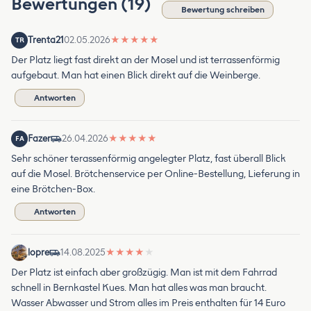
Bewertungen (19)
Bewertung schreiben
Trenta21
02.05.2026
★
★
★
★
★
TR
Der Platz liegt fast direkt an der Mosel und ist terrassenförmig
aufgebaut. Man hat einen Blick direkt auf die Weinberge.
Antworten
Fazer
26.04.2026
★
★
★
★
★
FA
Sehr schöner terassenförmig angelegter Platz, fast überall Blick
auf die Mosel. Brötchenservice per Online-Bestellung, Lieferung in
eine Brötchen-Box.
Antworten
lopre
14.08.2025
★
★
★
★
★
Der Platz ist einfach aber großzügig. Man ist mit dem Fahrrad
schnell in Bernkastel Kues. Man hat alles was man braucht.
Wasser Abwasser und Strom alles im Preis enthalten für 14 Euro