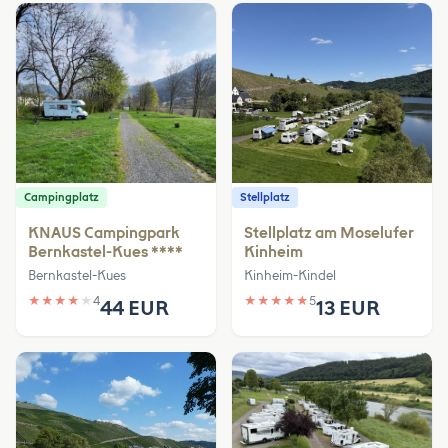
Campingplatz
Stellplatz
KNAUS Campingpark
Stellplatz am Moselufer
Bernkastel-Kues ****
Kinheim
Bernkastel-Kues
Kinheim-Kindel
★
★
★
★
★
4
★
★
★
★
★
5
44 EUR
13 EUR