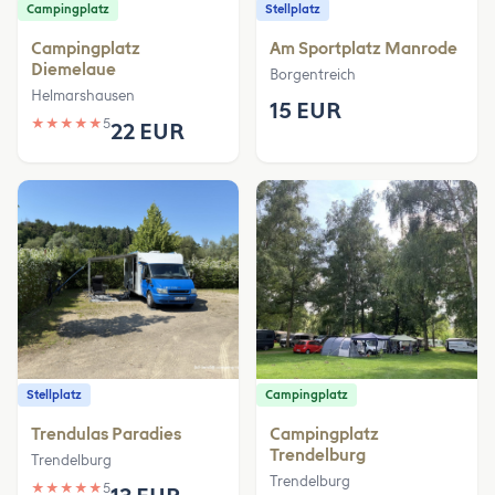
Campingplatz
Stellplatz
Campingplatz
Am Sportplatz Manrode
Diemelaue
Borgentreich
Helmarshausen
15 EUR
★
★
★
★
★
5
22 EUR
Stellplatz
Campingplatz
Trendulas Paradies
Campingplatz
Trendelburg
Trendelburg
Trendelburg
★
★
★
★
★
5