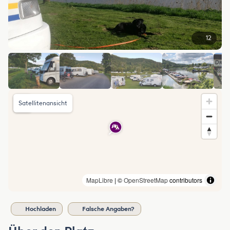
12
Satellitenansicht
MapLibre
| ©
OpenStreetMap
contributors
Hochladen
Falsche Angaben?