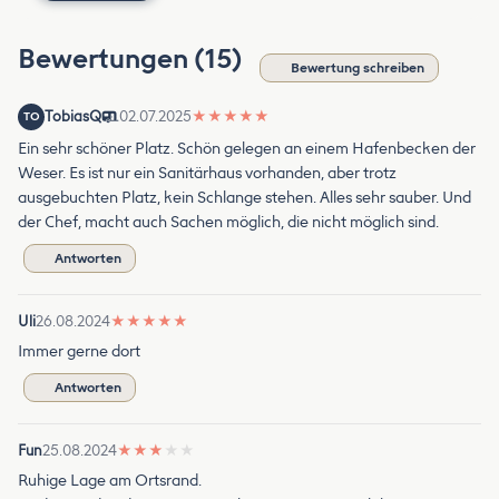
Bewertungen (15)
Bewertung schreiben
TobiasQ
02.07.2025
★
★
★
★
★
TO
Ein sehr schöner Platz. Schön gelegen an einem Hafenbecken der
Weser. Es ist nur ein Sanitärhaus vorhanden, aber trotz
ausgebuchten Platz, kein Schlange stehen. Alles sehr sauber. Und
der Chef, macht auch Sachen möglich, die nicht möglich sind.
Antworten
Uli
26.08.2024
★
★
★
★
★
Immer gerne dort
Antworten
Fun
25.08.2024
★
★
★
★
★
Ruhige Lage am Ortsrand.