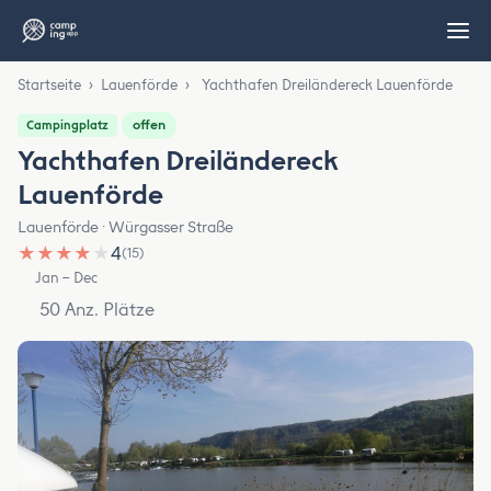
Startseite
›
Lauenförde
›
Yachthafen Dreiländereck Lauenförde
offen
Campingplatz
Yachthafen Dreiländereck
Lauenförde
Lauenförde · Würgasser Straße
★
★
★
★
★
4
(15)
Jan – Dec
50 Anz. Plätze