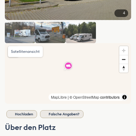
4
Satellitenansicht
MapLibre
| ©
OpenStreetMap
contributors
Hochladen
Falsche Angaben?
Über den Platz