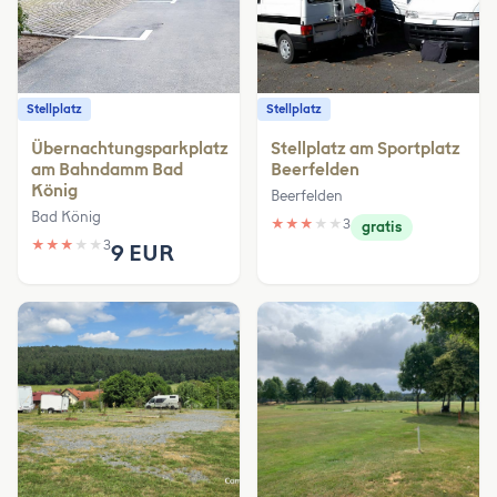
Stellplatz
Stellplatz
Übernachtungsparkplatz
Stellplatz am Sportplatz
am Bahndamm Bad
Beerfelden
König
Beerfelden
Bad König
★
★
★
★
★
3
gratis
★
★
★
★
★
3
9 EUR