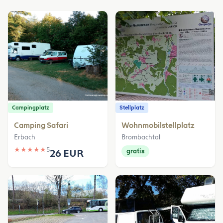
Campingplatz
Stellplatz
Camping Safari
Wohnmobilstellplatz
Erbach
Brombachtal
★
★
★
★
★
5
26 EUR
gratis