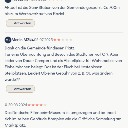
Aktuell ist die Sani-Station von der Gemeinde gesperrt. Ca 700m
bis zum Werksverkauf von Koziol.
Antworten
Merlin MZ
05.07.2025
★
★
★
★
★
ME
Dank an die Gemeinde für diesen Platz.
Für eine Übernachtung und Besuch des Städtchen voll OK. Aber
leider von Dauer Camper und als Abstellplatz für Wohnmobile von
Einheimischen belegt. Das ist der Fluch bei kostenlosen
Stellplätzen. Leider! Ob eine Gebühr von z. B. 5€ was ändern
würde??
Antworten
U.
30.03.2024
★
★
★
★
★
Das Deutsche Elfenbein-Museum ist umgezogen und befindet
sich im selben Gebäude Komplex wie die Gräfliche Sammlung am
Marktplatz.