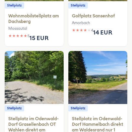
Stellplatz
Stellplatz
Wohnmobilstellplatz am
Golfplatz Sansenhof
Dachsberg
Amorbach
Mossautal
★
★
★
★
★
4
14 EUR
★
★
★
★
★
5
15 EUR
Stellplatz
Stellplatz
Stellplatz im Odenwald-
Stellplatz im Odenwald-
Dorf Grasellenbach OT
Dorf Hammelbach direkt
Wahlen direkt am
am Waldesrand nur 1