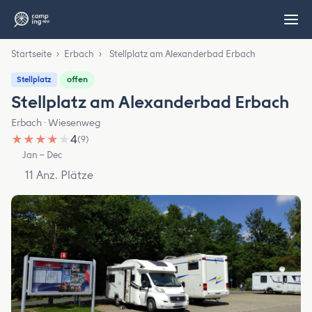
Startseite
›
Erbach
›
Stellplatz am Alexanderbad Erbach
offen
Stellplatz
Stellplatz am Alexanderbad Erbach
Erbach · Wiesenweg
★
★
★
★
★
4
(9)
Jan – Dec
11 Anz. Plätze