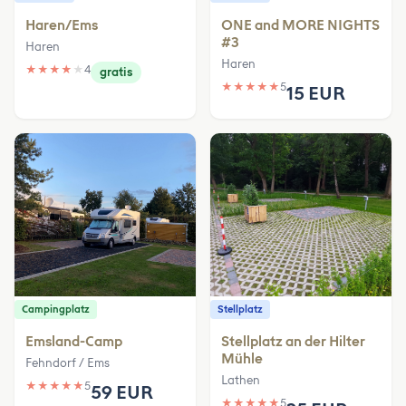
Haren/Ems
ONE and MORE NIGHTS
#3
Haren
Haren
★
★
★
★
★
4
gratis
★
★
★
★
★
5
15 EUR
Campingplatz
Stellplatz
Emsland-Camp
Stellplatz an der Hilter
Mühle
Fehndorf / Ems
Lathen
★
★
★
★
★
5
59 EUR
★
★
★
★
★
5