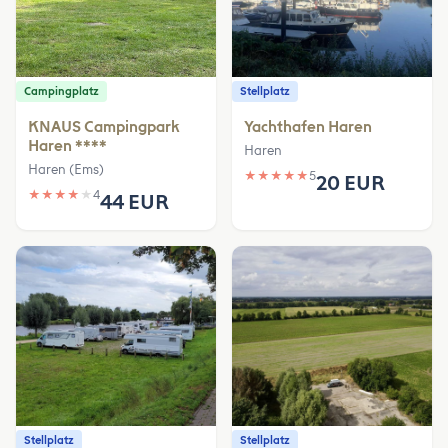
Campingplatz
Stellplatz
KNAUS Campingpark
Yachthafen Haren
Haren ****
Haren
Haren (Ems)
★
★
★
★
★
5
20 EUR
★
★
★
★
★
4
44 EUR
Stellplatz
Stellplatz