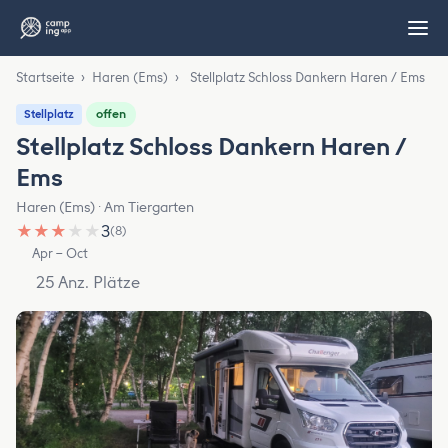
Startseite
›
Haren (Ems)
›
Stellplatz Schloss Dankern Haren / Ems
offen
Stellplatz
Stellplatz Schloss Dankern Haren /
Ems
Haren (Ems) · Am Tiergarten
★
★
★
★
★
3
(8)
Apr – Oct
25 Anz. Plätze