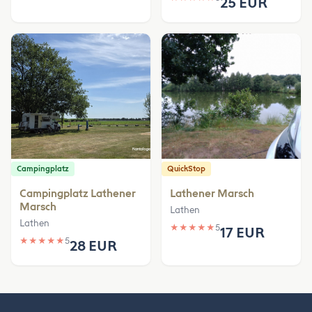
25 EUR
Campingplatz
QuickStop
Campingplatz Lathener
Lathener Marsch
Marsch
Lathen
Lathen
★
★
★
★
★
5
17 EUR
★
★
★
★
★
5
28 EUR