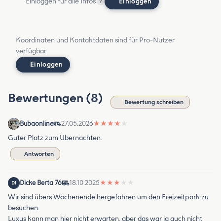
Einloggen für alle Infos
Einloggen
?
Koordinaten und Kontaktdaten sind für Pro-Nutzer
verfügbar.
Einloggen
Bewertungen (8)
Bewertung schreiben
Bubaonline
27.05.2026
★
★
★
★
★
Guter Platz zum Übernachten.
Antworten
Dicke Berta 76
18.10.2025
★
★
★
★
★
DI
Wir sind übers Wochenende hergefahren um den Freizeitpark zu
besuchen.
Luxus kann man hier nicht erwarten, aber das war ja auch nicht