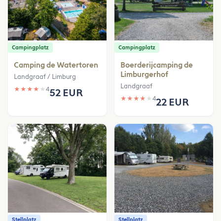
Campingplatz
Campingplatz
Camping de Watertoren
Boerderijcamping de
Limburgerhof
Landgraaf / Limburg
Landgraaf
★
★
★
★
★
4
52 EUR
★
★
★
★
★
4
22 EUR
Stellplatz
Stellplatz