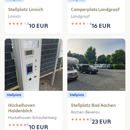
Stellplatz Linnich
Camperplats Landgraaf
Linnich
Landgraaf
★
★
★
★
★
4
★
★
★
★
★
4
10 EUR
16 EUR
Stellplatz
Stellplatz
Hückelhoven
Stellplatz Bad Aachen
Haldenblick
Aachen-Beverau
Hückelhoven-Schaufenberg
★
★
★
★
★
5
23 EUR
★
★
★
★
★
5
10 EUR