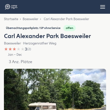
Startseite
›
Baesweiler
›
Carl Alexander Park Baesweiler
offen
Übernachtungsparkplatz / SP ohne Service
Carl Alexander Park Baesweiler
Baesweiler · Herzogenrather Weg
★
★
★
★
★
3
(2)
Jan – Dec
3 Anz. Plätze