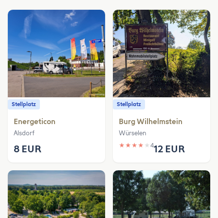
Stellplatz
Stellplatz
Energeticon
Burg Wilhelmstein
Alsdorf
Würselen
★
★
★
★
★
4
8 EUR
12 EUR