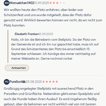
Manuelchen1402
10.09.2025
★
★
★
★
★
MA
Wir wollten heute den Platz anfahren, aber leider war
Schützenfest und uns wurde mitgeteilt, dass der Platz dafür
genutzt wird. Wirklich bewerten können wir nicht, da wir nicht zum
Platz konnten.
Elisabeth Franken
10.09.2025
Hallo, ich bin die Betreiberin vom Stellplatz. Da der Platz von
der Gemeinde ist und ich ihn nur gepachtet habe, muss ich auf
Grund des Schützenfestes den Platz bis einschließlich 15.
September schliessen. Ich kündige das immer rechtzeitig auf
meiner Webseite an. Gerne nochmal vorbei
Antworten
PureScot
05.08.2025
★
★
★
★
★
PU
Großzügig angelegter Stellplatz mit ausreichend Platz in den
Parzellen und Grünfläche. Nebendran gibt's einen Spielplatz und
auch die Hunde haben ihren Auslauf. Es wird ringsherum fleißig
gebaut, aber da bekamen wir nicht wirklich viel von mit (waren