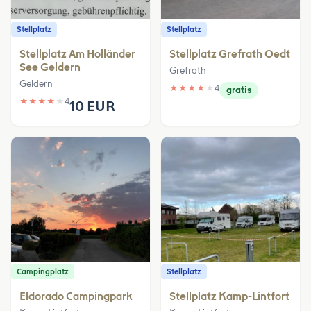
Stellplatz
Stellplatz
Stellplatz Am Holländer
Stellplatz Grefrath Oedt
See Geldern
Grefrath
Geldern
★
★
★
★
★
4
gratis
★
★
★
★
★
4
10 EUR
Campingplatz
Stellplatz
Eldorado Campingpark
Stellplatz Kamp-Lintfort