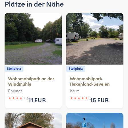
Plätze in der Nähe
Stellplatz
Stellplatz
Wohnmobilpark an der
Wohnmobilpark
Windmühle
Hexenland-Sevelen
Rheurdt
Issum
★
★
★
★
★
4
★
★
★
★
★
5
11 EUR
15 EUR