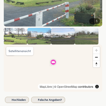
5
Satellitenansicht
MapLibre
| ©
OpenStreetMap
contributors
Hochladen
Falsche Angaben?