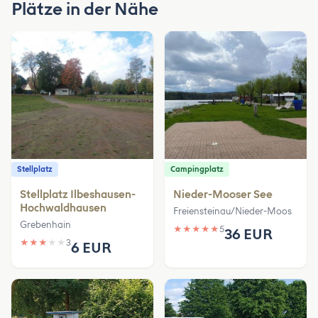
Plätze in der Nähe
Stellplatz
Campingplatz
Stellplatz Ilbeshausen-
Nieder-Mooser See
Hochwaldhausen
Freiensteinau/Nieder-Moos
Grebenhain
★
★
★
★
★
5
36 EUR
★
★
★
★
★
3
6 EUR