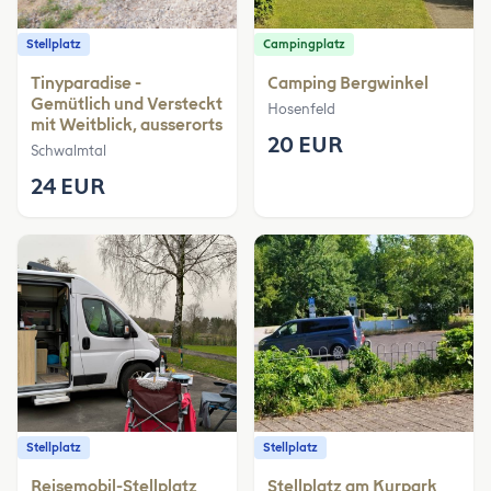
Stellplatz
Campingplatz
Tinyparadise -
Camping Bergwinkel
Gemütlich und Versteckt
Hosenfeld
mit Weitblick, ausserorts
20 EUR
Schwalmtal
24 EUR
Stellplatz
Stellplatz
Reisemobil-Stellplatz
Stellplatz am Kurpark