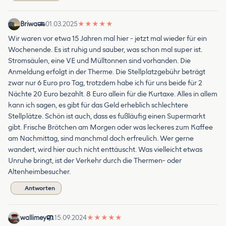
Briwa
01.03.2025
★
★
★
★
★
Wir waren vor etwa 15 Jahren mal hier - jetzt mal wieder für ein
Wochenende. Es ist ruhig und sauber, was schon mal super ist.
Stromsäulen, eine VE und Mülltonnen sind vorhanden. Die
Anmeldung erfolgt in der Therme. Die Stellplatzgebühr beträgt
zwar nur 6 Euro pro Tag, trotzdem habe ich für uns beide für 2
Nächte 20 Euro bezahlt. 8 Euro allein für die Kurtaxe. Alles in allem
kann ich sagen, es gibt für das Geld erheblich schlechtere
Stellplätze. Schön ist auch, dass es fußläufig einen Supermarkt
gibt. Frische Brötchen am Morgen oder was leckeres zum Kaffee
am Nachmittag, sind manchmal doch erfreulich. Wer gerne
wandert, wird hier auch nicht enttäuscht. Was vielleicht etwas
Unruhe bringt, ist der Verkehr durch die Thermen- oder
Altenheimbesucher.
Antworten
wallimey
15.09.2024
★
★
★
★
★