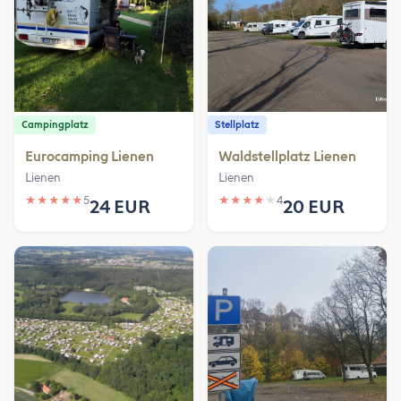
Campingplatz
Stellplatz
Eurocamping Lienen
Waldstellplatz Lienen
Lienen
Lienen
★
★
★
★
★
5
★
★
★
★
★
4
24 EUR
20 EUR