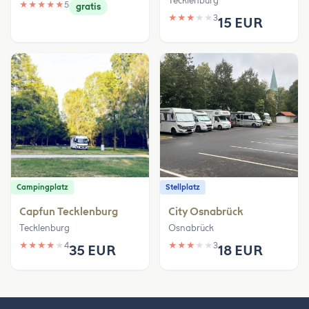
Tecklenburg
★
★
★
★
★
5
gratis
★
★
★
★
★
3
15 EUR
Campingplatz
Stellplatz
Capfun Tecklenburg
City Osnabrück
Tecklenburg
Osnabrück
★
★
★
★
★
4
★
★
★
★
★
3
35 EUR
18 EUR