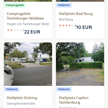
Campingplatz
Stellplatz
Campingplatz
Stellplatz Bad Iburg
Teutoburger Waldsee
Bad Iburg
Hagen am Teutoburger Wald
★
★
★
★
★
4
10 EUR
★
★
★
★
★
2
22 EUR
Stellplatz
Stellplatz
Stellplatz Südring
Stellplatz Capfun
Tecklenburg
Georgsmarienhütte