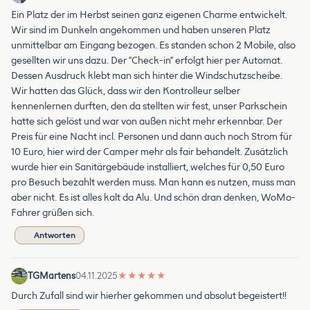
Ein Platz der im Herbst seinen ganz eigenen Charme entwickelt.
Wir sind im Dunkeln angekommen und haben unseren Platz
unmittelbar am Eingang bezogen. Es standen schon 2 Mobile, also
gesellten wir uns dazu. Der "Check-in" erfolgt hier per Automat.
Dessen Ausdruck klebt man sich hinter die Windschutzscheibe.
Wir hatten das Glück, dass wir den Kontrolleur selber
kennenlernen durften, den da stellten wir fest, unser Parkschein
hatte sich gelöst und war von außen nicht mehr erkennbar. Der
Preis für eine Nacht incl. Personen und dann auch noch Strom für
10 Euro, hier wird der Camper mehr als fair behandelt. Zusätzlich
wurde hier ein Sanitärgebäude installiert, welches für 0,50 Euro
pro Besuch bezahlt werden muss. Man kann es nutzen, muss man
aber nicht. Es ist alles kalt da Alu. Und schön dran denken, WoMo-
Fahrer grüßen sich.
Antworten
TGMartens
04.11.2025
★
★
★
★
★
Durch Zufall sind wir hierher gekommen und absolut begeistert!!