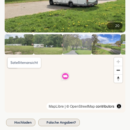
20
Satellitenansicht
MapLibre
| ©
OpenStreetMap
contributors
Hochladen
Falsche Angaben?