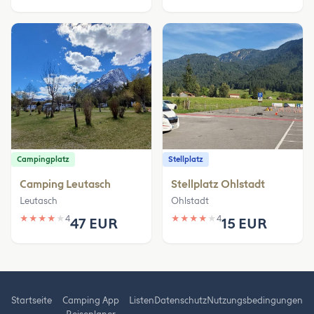
Campingplatz
Stellplatz
Camping Leutasch
Stellplatz Ohlstadt
Leutasch
Ohlstadt
★
★
★
★
★
4
★
★
★
★
★
4
47 EUR
15 EUR
Startseite
Camping App
Listen
Datenschutz
Nutzungsbedingungen