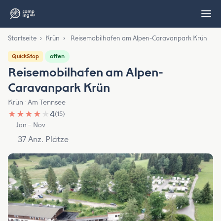
Startseite
›
Krün
›
Reisemobilhafen am Alpen-Caravanpark Krün
offen
QuickStop
Reisemobilhafen am Alpen-
Caravanpark Krün
Krün · Am Tennsee
★
★
★
★
★
4
(15)
Jan – Nov
37 Anz. Plätze