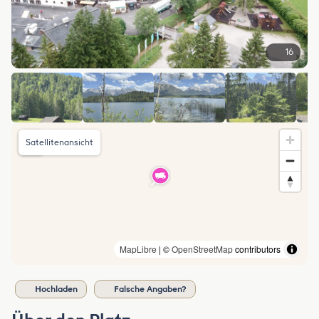
16
Satellitenansicht
MapLibre
| ©
OpenStreetMap
contributors
Hochladen
Falsche Angaben?