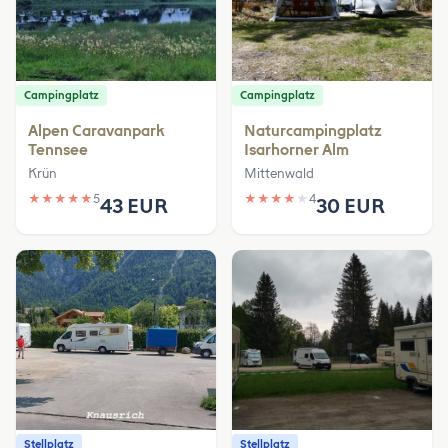
Campingplatz
Campingplatz
Alpen Caravanpark
Naturcampingplatz
Tennsee
Isarhorner Alm
Krün
Mittenwald
★
★
★
★
★
5
★
★
★
★
★
4
43 EUR
30 EUR
Stellplatz
Stellplatz