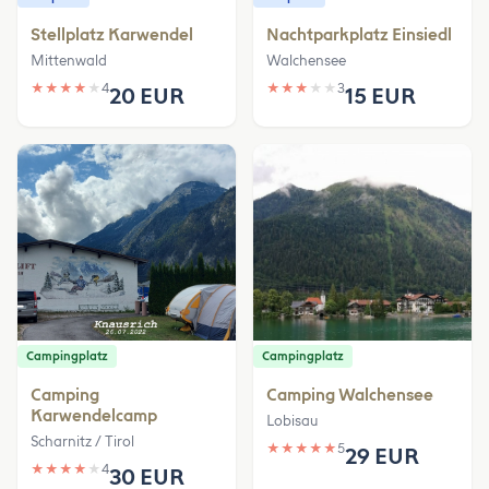
Stellplatz Karwendel
Nachtparkplatz Einsiedl
Mittenwald
Walchensee
★
★
★
★
★
4
★
★
★
★
★
3
20 EUR
15 EUR
Campingplatz
Campingplatz
Camping
Camping Walchensee
Karwendelcamp
Lobisau
Scharnitz / Tirol
★
★
★
★
★
5
29 EUR
★
★
★
★
★
4
30 EUR