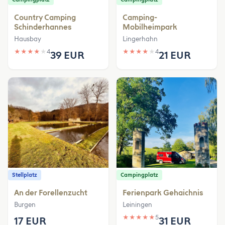
Country Camping
Camping-
Schinderhannes
Mobilheimpark
Hausbay
Lingerhahn
★
★
★
★
★
4
★
★
★
★
★
4
39 EUR
21 EUR
Stellplatz
Campingplatz
An der Forellenzucht
Ferienpark Gehaichnis
Burgen
Leiningen
★
★
★
★
★
5
17 EUR
31 EUR