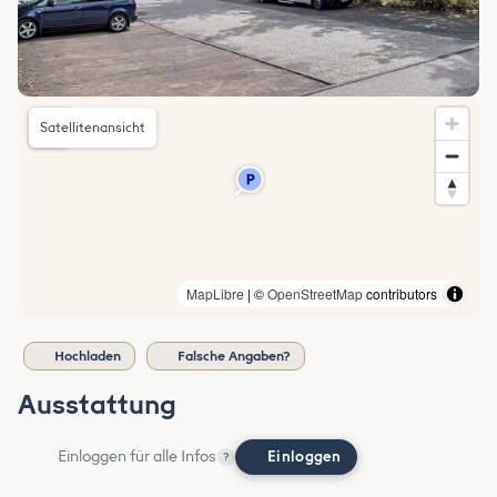
Satellitenansicht
MapLibre
| ©
OpenStreetMap
contributors
Hochladen
Falsche Angaben?
Ausstattung
Einloggen für alle Infos
Einloggen
?