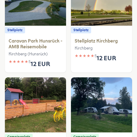
Stellplatz
Stellplatz
Caravan Park Hunsrück -
Stellplatz Kirchberg
AMB Reisemobile
Kirchberg
Kirchberg (Hunsrück)
★
★
★
★
★
5
12 EUR
★
★
★
★
★
5
12 EUR
Campingplatz
Campingplatz