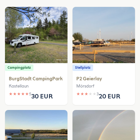
Campingplatz
Stellplatz
BurgStadt CampingPark
P2 Geierlay
Kastellaun
Mörsdorf
★
★
★
★
★
5
★
★
★
★
★
3
30 EUR
20 EUR