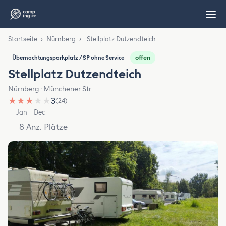
Startseite
›
Nürnberg
›
Stellplatz Dutzendteich
offen
Übernachtungsparkplatz / SP ohne Service
Stellplatz Dutzendteich
Nürnberg · Münchener Str.
★
★
★
★
★
3
(24)
Jan – Dec
8 Anz. Plätze