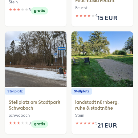
Feuchtasia Feucht
Stein
Feucht
★
★
★
★
★
3
gratis
★
★
★
★
★
4
15 EUR
Stellplatz
Stellplatz
Stellplatz am Stadtpark
landstadt nürnberg:
Schwabach
ruhe & stadtnähe
Schwabach
Stein
★
★
★
★
★
3
★
★
★
★
★
5
gratis
21 EUR