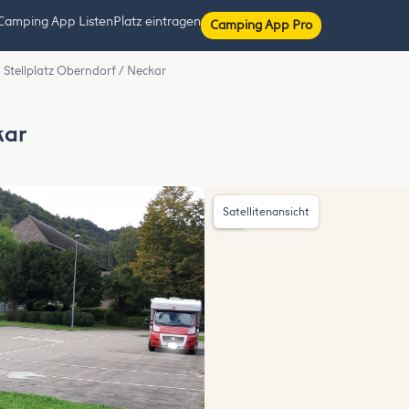
Camping App Listen
Platz eintragen
Camping App Pro
Stellplatz Oberndorf / Neckar
kar
Satellitenansicht