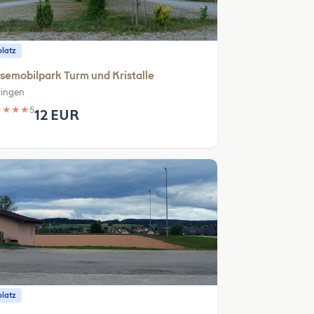
platz
semobilpark Turm und Kristalle
tingen
★
★
★
★
5
12 EUR
platz