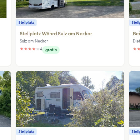
Stellplatz
Stell
Stellplatz Wöhrd Sulz am Neckar
Rei
Sulz am Neckar
Die
★
★
★
★
★
4
★
gratis
Stellplatz
Stell