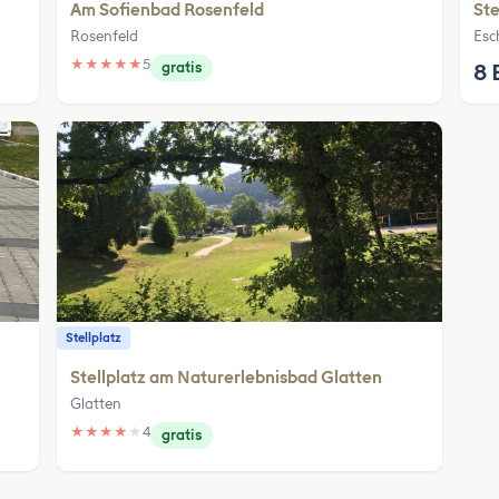
Am Sofienbad Rosenfeld
Ste
Rosenfeld
Esc
★
★
★
★
★
5
gratis
8 
Stellplatz
Stellplatz am Naturerlebnisbad Glatten
Glatten
★
★
★
★
★
4
gratis