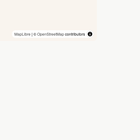
MapLibre
| ©
OpenStreetMap
contributors