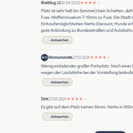
Breitling JJ
02.04.2022
★
★
★
★
★
Platz ist sehr hell (im Sommer) kein Schatten, d
Fuss. Waffenmuseum 7-10min zu Fuss. Die Stadt is
Einkaufsmöglichkeiten Netto Discount, Hunde er
gute Anbindung zu Bundesstraßen und Autobahn
Antworten
Womoman
27.10.2021
★
★
★
★
★
WO
Wenig einladender großer Parkplatz. Nach einer P
wegen der Lautstärke bei der Vorstellung leidvol
Antworten
Dirk
27.05.2021
★
★
★
★
★
Es gibt auf dem Platz keinen Strom. Netto in 100
Antworten