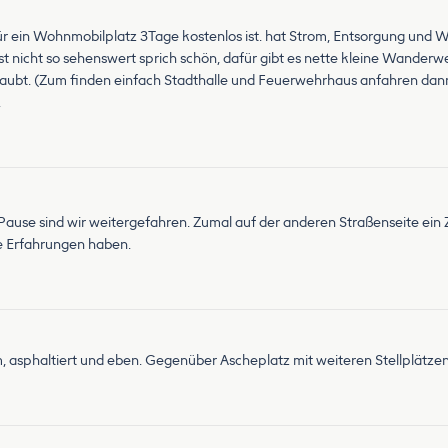
afür ein Wohnmobilplatz 3Tage kostenlos ist. hat Strom, Entsorgung un
t nicht so sehenswert sprich schön, dafür gibt es nette kleine Wanderwe
laubt. (Zum finden einfach Stadthalle und Feuerwehrhaus anfahren da
.
ause sind wir weitergefahren. Zumal auf der anderen Straßenseite ein Z
le Erfahrungen haben.
m, asphaltiert und eben. Gegenüber Ascheplatz mit weiteren Stellplätze