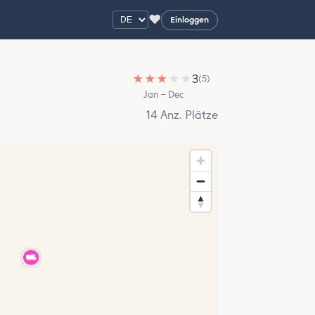
♥
Einloggen
★
★
★
★
★
3
(5)
Jan – Dec
14 Anz. Plätze