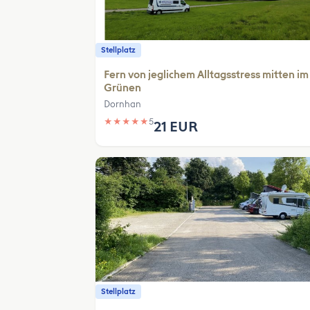
Stellplatz
Fern von jeglichem Alltagsstress mitten im
Grünen
Dornhan
★
★
★
★
★
5
21 EUR
Stellplatz