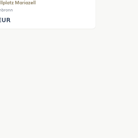
llplatz Mariazell
hbronn
EUR