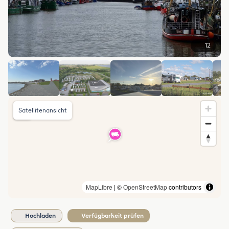
12
Satellitenansicht
MapLibre
| ©
OpenStreetMap
contributors
Hochladen
Verfügbarkeit prüfen