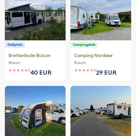
Stellplatz
Campingplatz
Bretterbude Büsum
Camping Nordsee
Büsum
Büsum
★
★
★
★
★
5
★
★
★
★
★
5
40 EUR
29 EUR