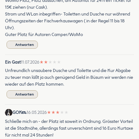
WoMo Platz, Platz aussuchen, am Automat für 24 h ein Ticket für
15€ ziehen (nur Cask).
Strom und WLan inbegriffen- Toiletten und Dusche nur während
Öffnungszeiten der Fischverkauswagen ( in der Regel 11 bis 18
Uhr).
Guter Platz für Autoren Camper/WoMo
Antworten
Ein Gast
11.07.2026
★
★
★
★
★
Unfreundlich unsaubere Dusche und Toilette und die Kur Abgabe
zu teuer man läßt ja auch genügend Geld in Büsum wir werden nie
wieder auf den Platz kommen.
Antworten
GOK
16.05.2026
★
★
★
★
★
Schließe mich an - der Platz ist soweit in Ordnung. Grösster Vorteil
ist die Stadtnähe, allerdings fast unverschämt sind 16 Euro Kurtaxe
für nicht mal 24 Stunden!