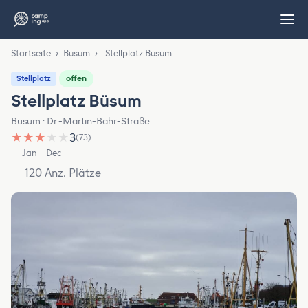
Startseite
›
Büsum
›
Stellplatz Büsum
offen
Stellplatz
Stellplatz Büsum
Büsum · Dr.-Martin-Bahr-Straße
★
★
★
★
★
3
(73)
Jan – Dec
120 Anz. Plätze