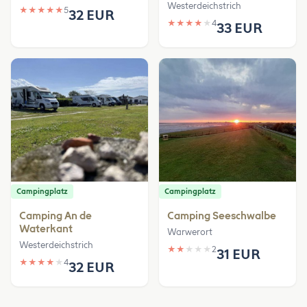
Westerdeichstrich
★
★
★
★
★
5
32 EUR
★
★
★
★
★
4
33 EUR
Campingplatz
Campingplatz
Camping An de
Camping Seeschwalbe
Waterkant
Warwerort
Westerdeichstrich
★
★
★
★
★
2
31 EUR
★
★
★
★
★
4
32 EUR