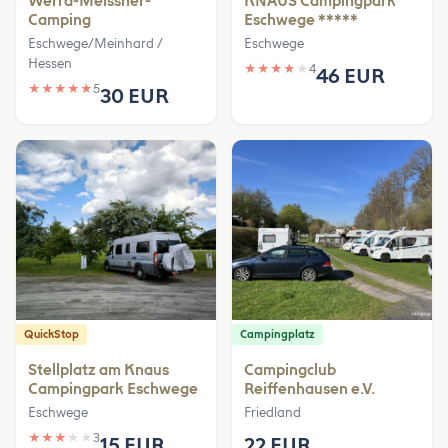
Werra-Meissner-
KNAUS Campingpark
Camping
Eschwege *****
Eschwege/Meinhard /
Eschwege
Hessen
★
★
★
★
★
4
46 EUR
★
★
★
★
★
5
30 EUR
QuickStop
Campingplatz
Stellplatz am Knaus
Campingclub
Campingpark Eschwege
Reiffenhausen e.V.
Eschwege
Friedland
★
★
★
★
★
3
15 EUR
22 EUR