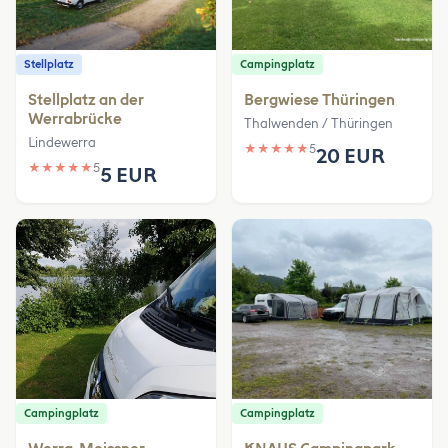
Stellplatz
Campingplatz
Stellplatz an der
Bergwiese Thüringen
Werrabrücke
Thalwenden / Thüringen
Lindewerra
★
★
★
★
★
5
20 EUR
★
★
★
★
★
5
5 EUR
Campingplatz
Campingplatz