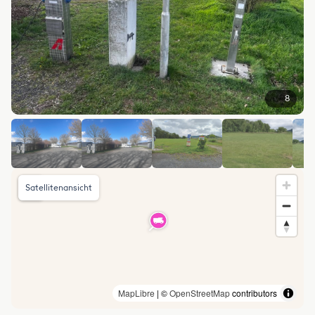
8
Satellitenansicht
MapLibre
| ©
OpenStreetMap
contributors