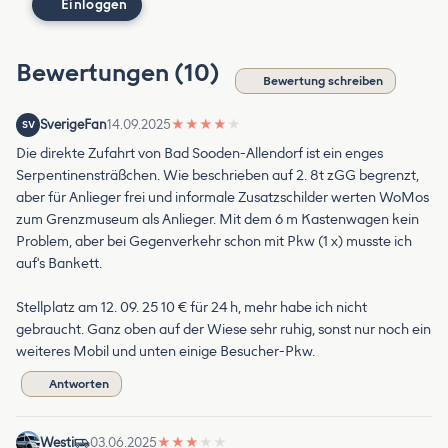
Einloggen
Bewertungen (10)
Bewertung schreiben
SverigeFan
14.09.2025
★
★
★
★
★
SV
Die direkte Zufahrt von Bad Sooden-Allendorf ist ein enges
Serpentinensträßchen. Wie beschrieben auf 2. 8t zGG begrenzt,
aber für Anlieger frei und informale Zusatzschilder werten WoMos
zum Grenzmuseum als Anlieger. Mit dem 6 m Kastenwagen kein
Problem, aber bei Gegenverkehr schon mit Pkw (1 x) musste ich
auf's Bankett.
Stellplatz am 12. 09. 25 10 € für 24 h, mehr habe ich nicht
gebraucht. Ganz oben auf der Wiese sehr ruhig, sonst nur noch ein
weiteres Mobil und unten einige Besucher-Pkw.
Antworten
Westi
03.06.2025
★
★
★
★
★