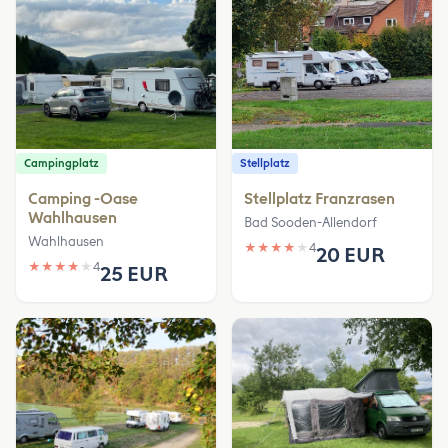
Campingplatz
Stellplatz
Camping -Oase
Stellplatz Franzrasen
Wahlhausen
Bad Sooden-Allendorf
Wahlhausen
★
★
★
★
★
4
20 EUR
★
★
★
★
★
4
25 EUR