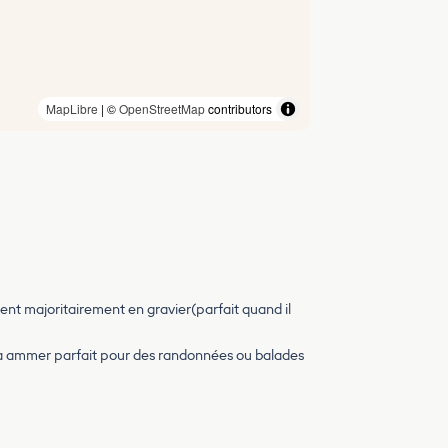
MapLibre
| ©
OpenStreetMap
contributors
ent majoritairement en gravier(parfait quand il
de la ammer parfait pour des randonnées ou balades