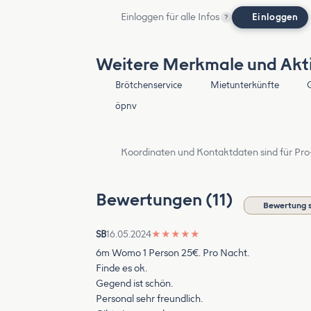
Einloggen für alle Infos
Einloggen
?
Weitere Merkmale und Akti
Brötchenservice
Mietunterkünfte
öpnv
Koordinaten und Kontaktdaten sind für Pro
Bewertungen (11)
Bewertung 
SB
16.05.2024
★
★
★
★
★
6m Womo 1 Person 25€. Pro Nacht.
Finde es ok.
Gegend ist schön.
Personal sehr freundlich.