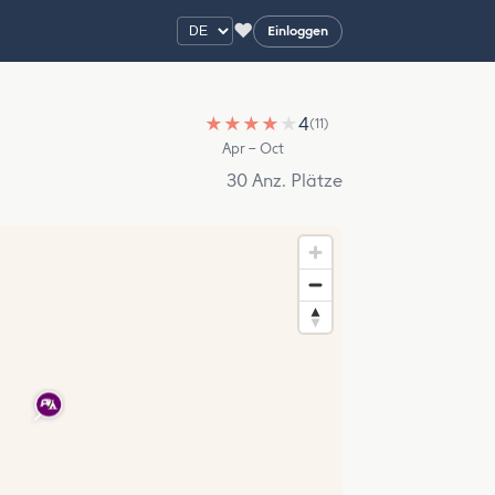
♥
Einloggen
★
★
★
★
★
4
(11)
Apr – Oct
30 Anz. Plätze