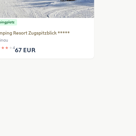
ingplatz
ping Resort Zugspitzblick *****
inau
★
★
★
★
4
67 EUR