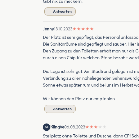
Gibt nix zu meckern.
Antworten
Jenny
13.10.2023
★
★
★
★
★
Der Platz ist sehr gepflegt, das Personal unfassb
Die Sanitärräume sind gepflegt und sauber. Hier i
Den Zugang zu den Toiletten erhält man nur als
durch einen Chip für welchen Pfand bezahlt werde
Die Lage ist sehr gut. Am Stadtrand gelegen ist 
Verbindung zu allen naheliegenden Sehenswürdigk
Sonne etwas später rum und bei uns im Herbst war
Wir können den Platz nur empfehlen.
Antworten
KlingVe
06.08.2023
★
★
★
★
★
KL
Stellplatz ohne Toilette und Dusche, dann CP! Sc