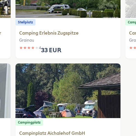
Stellplatz
Camp
r
Camping Erlebnis Zugspitze
Cam
Grainau
Gra
★
★
★
★
★
4
★
33 EUR
Campingplatz
Campinplatz Aichalehof GmbH