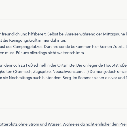
ar freundlich und hilfsbereit. Selbst bei Anreise während der Mittagsruh
st die Reinigungskraft immer dahinter.
 Gast des Campingplatzes. Durchreisende bekommen hier keinen Zutrit
n muss. Für uns allerdings nicht weiter schlimm.
man dennoch zu Fuß schnell in der Ortsmitte. Die anliegende Hauptstraße
eiten (Garmisch, Zugspitze, Neuschwanstein. . . ) Da man jedoch umzi
 sie Nachmittags auch hinter dem Berg. Im Sommer sicher ein vor und N
hotterplatz ohne Strom und Wasser. Währe es da nicht ehrlicher den Pre