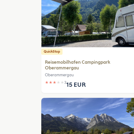
QuickStop
Reisemobilhafen Campingpark
Oberammergau
Oberammergau
★
★
★
★
★
3
15 EUR