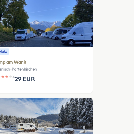
platz
mp am Wank
misch-Partenkirchen
★
★
★
★
4
29 EUR