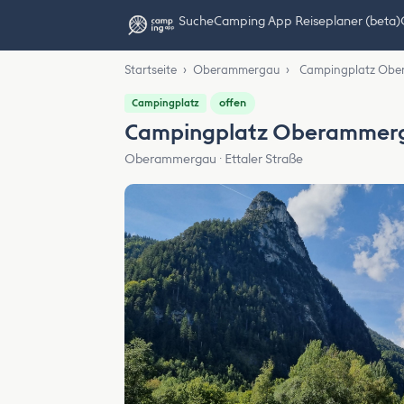
Suche
Camping App Reiseplaner (beta)
Startseite
›
Oberammergau
›
Campingplatz Ob
offen
Campingplatz
Campingplatz Oberammer
Oberammergau · Ettaler Straße