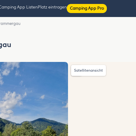
Camping App Listen
Platz eintragen
Camping App Pro
erammergau
gau
Satellitenansicht