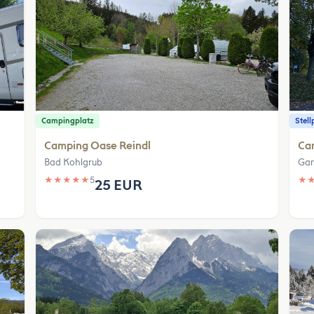
Campingplatz
Stell
Camping Oase Reindl
Ca
Bad Kohlgrub
Gar
★
★
★
★
★
5
★
25 EUR