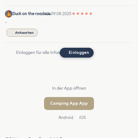
Duck on the roads
09.08.2025
★
★
★
★
★
-
Antworten
Einloggen für alle Infos
Einloggen
In der App öffnen
Camping App App
Android
iOS