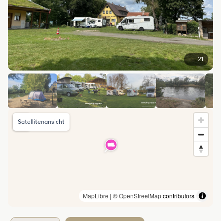
21
Satellitenansicht
MapLibre
| ©
OpenStreetMap
contributors