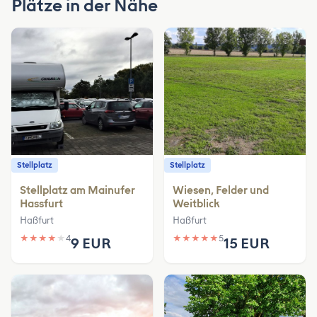
Plätze in der Nähe
Stellplatz
Stellplatz
Stellplatz am Mainufer
Wiesen, Felder und
Hassfurt
Weitblick
Haßfurt
Haßfurt
★
★
★
★
★
4
★
★
★
★
★
5
9 EUR
15 EUR