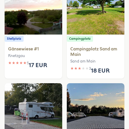
Stellplatz
Campingplatz
Gänsewiese #1
Campingplatz Sand am
Main
Knetzgau
Sand am Main
★
★
★
★
★
5
17 EUR
★
★
★
★
★
3
18 EUR