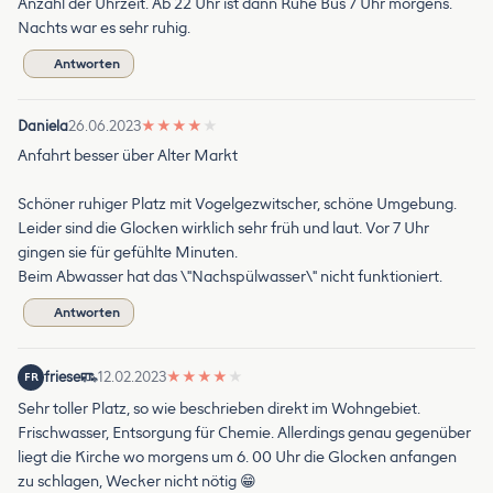
Anzahl der Uhrzeit. Ab 22 Uhr ist dann Ruhe Bus 7 Uhr morgens.
Nachts war es sehr ruhig.
Antworten
Daniela
26.06.2023
★
★
★
★
★
Anfahrt besser über Alter Markt
Schöner ruhiger Platz mit Vogelgezwitscher, schöne Umgebung.
Leider sind die Glocken wirklich sehr früh und laut. Vor 7 Uhr
gingen sie für gefühlte Minuten.
Beim Abwasser hat das \"Nachspülwasser\" nicht funktioniert.
Antworten
friese
12.02.2023
★
★
★
★
★
FR
Sehr toller Platz, so wie beschrieben direkt im Wohngebiet.
Frischwasser, Entsorgung für Chemie. Allerdings genau gegenüber
liegt die Kirche wo morgens um 6. 00 Uhr die Glocken anfangen
zu schlagen, Wecker nicht nötig 😁