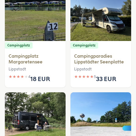
Campingplatz
Campingplatz
Campingplatz
Campingparadies
Margaretensee
Lippstädter Seenplatte
Lippstadt
Lippstadt
★
★
★
★
★
4
★
★
★
★
★
5
18 EUR
33 EUR