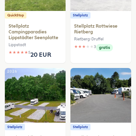
QuickStop
Stellplatz
Stellplatz
Stellplatz Rottwiese
Campingparadies
Rietberg
Lippstädter Seenplatte
Rietberg-Druffel
Lippstadt
★
★
★
★
★
3
gratis
★
★
★
★
★
5
20 EUR
Stellplatz
Stellplatz