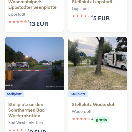
Wohnmobilpark
Stellplatz Lippstadt
Lippstädter Seenplatte
Lippstadt
Lippstadt
★
★
★
★
★
4
5 EUR
★
★
★
★
★
5
13 EUR
Stellplatz
Stellplatz
Stellplatz an den
Stellplatz Wadersloh
Solethermen Bad
Wadersloh
Westernkotten
★
★
★
★
★
4
gratis
Bad Westernkotten
★
★
★
★
★
4