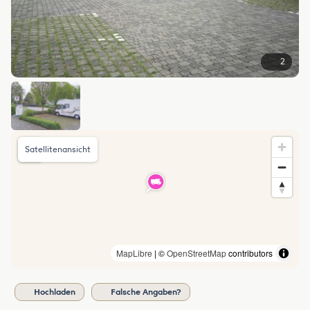
2
Satellitenansicht
MapLibre
| ©
OpenStreetMap
contributors
Hochladen
Falsche Angaben?