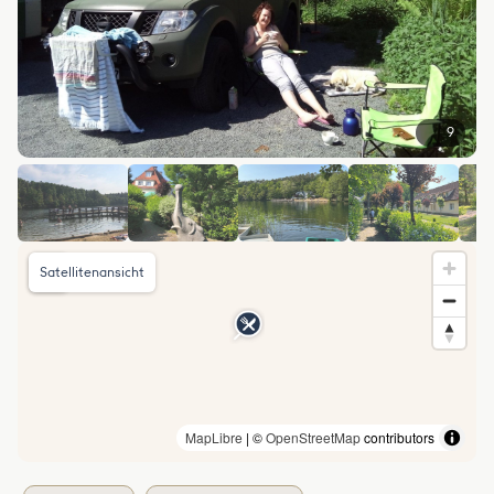
9
Satellitenansicht
MapLibre
| ©
OpenStreetMap
contributors