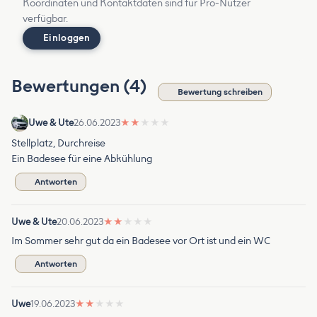
Koordinaten und Kontaktdaten sind für Pro-Nutzer
verfügbar.
Einloggen
Bewertungen (4)
Bewertung schreiben
Uwe & Ute
26.06.2023
★
★
★
★
★
Stellplatz, Durchreise
Ein Badesee für eine Abkühlung
Antworten
Uwe & Ute
20.06.2023
★
★
★
★
★
Im Sommer sehr gut da ein Badesee vor Ort ist und ein WC
Antworten
Uwe
19.06.2023
★
★
★
★
★