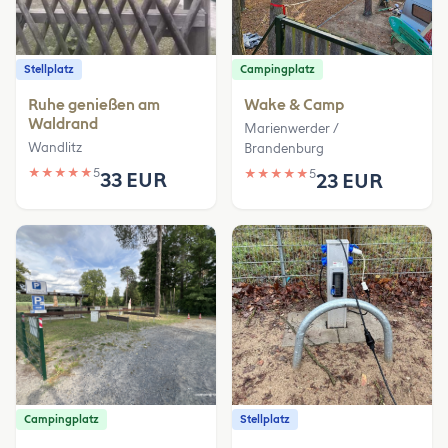
Stellplatz
Campingplatz
Ruhe genießen am
Wake & Camp
Waldrand
Marienwerder /
Wandlitz
Brandenburg
★
★
★
★
★
5
★
★
★
★
★
5
33 EUR
23 EUR
Campingplatz
Stellplatz