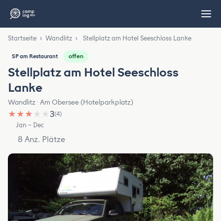
Startseite
›
Wandlitz
›
Stellplatz am Hotel Seeschloss Lanke
offen
SP am Restaurant
Stellplatz am Hotel Seeschloss
Lanke
Wandlitz · Am Obersee (Hotelparkplatz)
★
★
★
★
★
3
(4)
Jan – Dec
8 Anz. Plätze