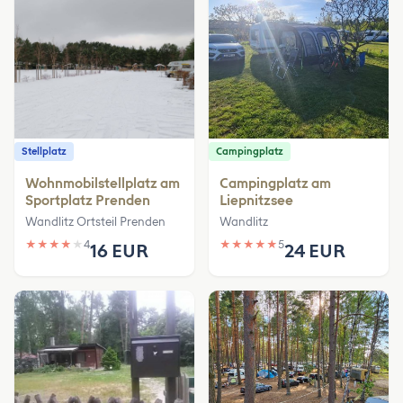
Stellplatz
Campingplatz
Wohnmobilstellplatz am
Campingplatz am
Sportplatz Prenden
Liepnitzsee
Wandlitz Ortsteil Prenden
Wandlitz
★
★
★
★
★
4
★
★
★
★
★
5
16 EUR
24 EUR