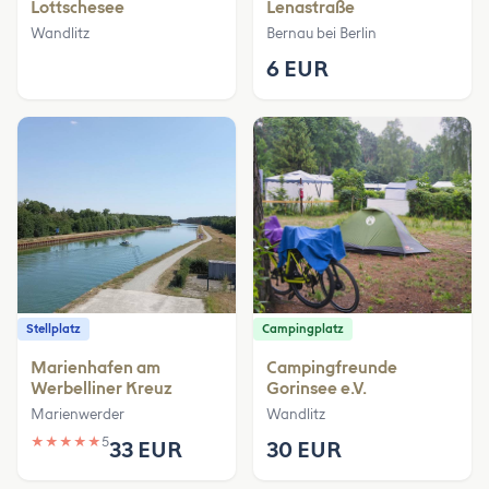
Lottschesee
Lenastraße
Wandlitz
Bernau bei Berlin
6 EUR
Stellplatz
Campingplatz
Marienhafen am
Campingfreunde
Werbelliner Kreuz
Gorinsee e.V.
Marienwerder
Wandlitz
★
★
★
★
★
5
33 EUR
30 EUR