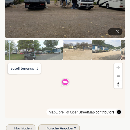
10
Satellitenansicht
MapLibre
| ©
OpenStreetMap
contributors
Hochladen
Falsche Angaben?