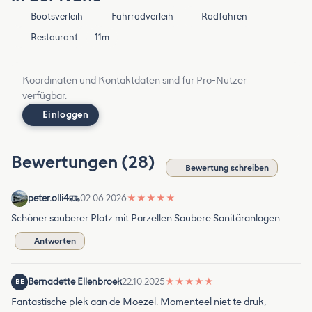
Bootsverleih
Fahrradverleih
Radfahren
Restaurant
11m
Koordinaten und Kontaktdaten sind für Pro-Nutzer
verfügbar.
Einloggen
Bewertungen (28)
Bewertung schreiben
peter.olli4
02.06.2026
★
★
★
★
★
Schöner sauberer Platz mit Parzellen Saubere Sanitäranlagen
Antworten
Bernadette Ellenbroek
22.10.2025
★
★
★
★
★
BE
Fantastische plek aan de Moezel. Momenteel niet te druk,