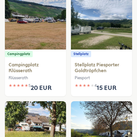
Campingplatz
Stellplatz
Campingplatz
Stellplatz Piesporter
Klüsserath
Goldtröpfchen
Klüsserath
Piesport
★
★
★
★
★
5
★
★
★
★
★
4
20 EUR
15 EUR