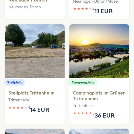
Neumagen-Dhron/Mosel
Neumagen-Dhron
★
★
★
★
★
4
11 EUR
Stellplatz
Campingplatz
Stellplatz Trittenheim
Campingplatz im Grünen
Trittenheim
Trittenheim
Trittenheim
★
★
★
★
★
4
14 EUR
★
★
★
★
★
5
36 EUR