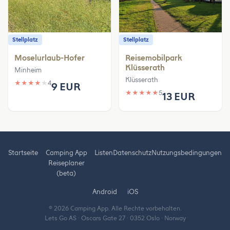
Stellplatz
Stellplatz
Moselurlaub-Hofer
Reisemobilpark
Klüsserath
Minheim
Klüsserath
★
★
★
★
★
4
9 EUR
★
★
★
★
★
5
13 EUR
Startseite
Camping App
Listen
Datenschutz
Nutzungsbedingungen
Reiseplaner
(beta)
Android
iOS
© 2026 Camping App. Alle Rechte vorbehalten.
Lets Go AS · Oscars Gate 27 · 0352 Oslo · Norway