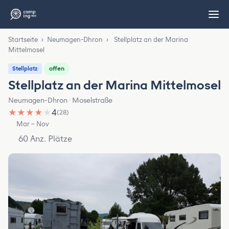
Startseite
›
Neumagen-Dhron
›
Stellplatz an der Marina
Mittelmosel
offen
Stellplatz
Stellplatz an der Marina Mittelmosel
Neumagen-Dhron · Moselstraße
★
★
★
★
★
4
(28)
Mar – Nov
60 Anz. Plätze