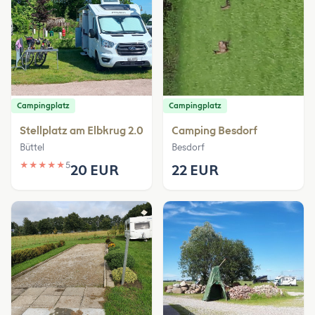
Campingplatz
Campingplatz
Stellplatz am Elbkrug 2.0
Camping Besdorf
Büttel
Besdorf
★
★
★
★
★
5
20 EUR
22 EUR