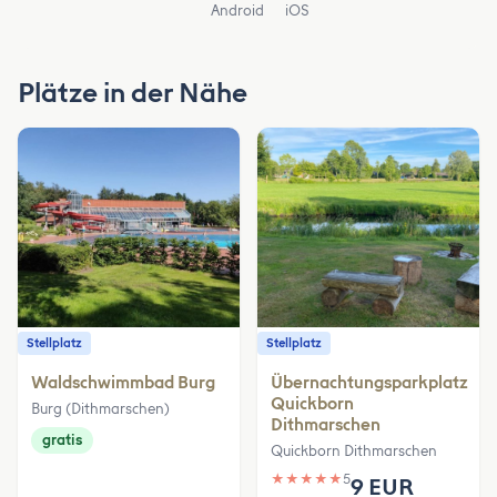
Android
iOS
Plätze in der Nähe
Stellplatz
Stellplatz
Waldschwimmbad Burg
Übernachtungsparkplatz
Quickborn
Burg (Dithmarschen)
Dithmarschen
gratis
Quickborn Dithmarschen
★
★
★
★
★
5
9 EUR