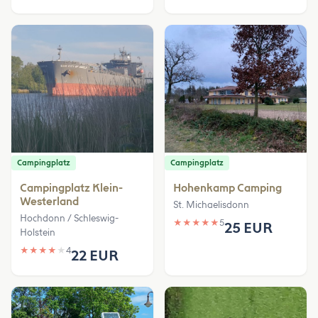
Campingplatz
Campingplatz
Campingplatz Klein-
Hohenkamp Camping
Westerland
St. Michaelisdonn
Hochdonn / Schleswig-
★
★
★
★
★
5
25 EUR
Holstein
★
★
★
★
★
4
22 EUR