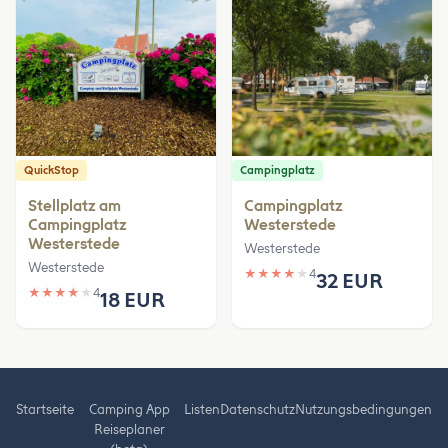
QuickStop
Campingplatz
Stellplatz am
Campingplatz
Campingplatz
Westerstede
Westerstede
Westerstede
Westerstede
★
★
★
★
★
4
32 EUR
★
★
★
★
★
4
18 EUR
Startseite
Camping App
Listen
Datenschutz
Nutzungsbedingungen
Reiseplaner