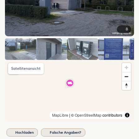
8
Satellitenansicht
MapLibre
| ©
OpenStreetMap
contributors
Hochladen
Falsche Angaben?