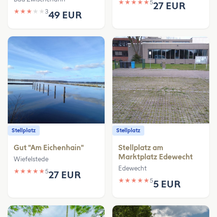
★
★
★
★
★
5
27 EUR
★
★
★
★
★
3
49 EUR
Stellplatz
Stellplatz
Gut "Am Eichenhain"
Stellplatz am
Marktplatz Edewecht
Wiefelstede
Edewecht
★
★
★
★
★
5
27 EUR
★
★
★
★
★
5
5 EUR