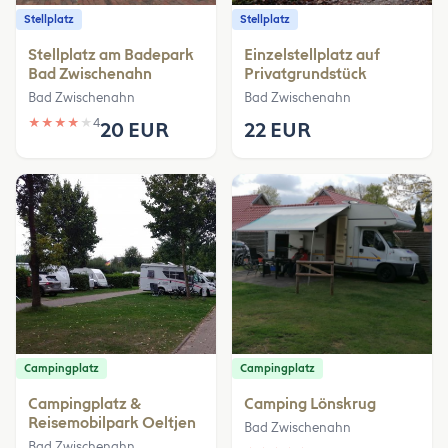
Stellplatz
Stellplatz
Stellplatz am Badepark
Einzelstellplatz auf
Bad Zwischenahn
Privatgrundstück
Bad Zwischenahn
Bad Zwischenahn
★
★
★
★
★
4
20 EUR
22 EUR
Campingplatz
Campingplatz
Campingplatz &
Camping Lönskrug
Reisemobilpark Oeltjen
Bad Zwischenahn
Bad Zwischenahn