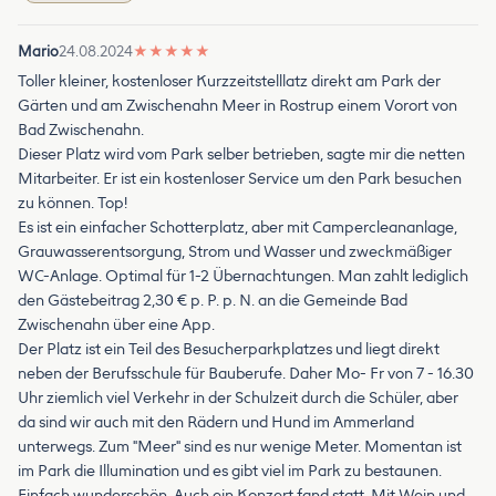
Mario
24.08.2024
★
★
★
★
★
Toller kleiner, kostenloser Kurzzeitstelllatz direkt am Park der
Gärten und am Zwischenahn Meer in Rostrup einem Vorort von
Bad Zwischenahn.
Dieser Platz wird vom Park selber betrieben, sagte mir die netten
Mitarbeiter. Er ist ein kostenloser Service um den Park besuchen
zu können. Top!
Es ist ein einfacher Schotterplatz, aber mit Campercleananlage,
Grauwasserentsorgung, Strom und Wasser und zweckmäßiger
WC-Anlage. Optimal für 1-2 Übernachtungen. Man zahlt lediglich
den Gästebeitrag 2,30 € p. P. p. N. an die Gemeinde Bad
Zwischenahn über eine App.
Der Platz ist ein Teil des Besucherparkplatzes und liegt direkt
neben der Berufsschule für Bauberufe. Daher Mo- Fr von 7 - 16.30
Uhr ziemlich viel Verkehr in der Schulzeit durch die Schüler, aber
da sind wir auch mit den Rädern und Hund im Ammerland
unterwegs. Zum "Meer" sind es nur wenige Meter. Momentan ist
im Park die Illumination und es gibt viel im Park zu bestaunen.
Einfach wunderschön. Auch ein Konzert fand statt. Mit Wein und