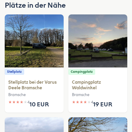
Plätze in der Nähe
Stellplatz
Campingplatz
Stellplatz bei der Varus
Campingplatz
Deele Bramsche
Waldwinkel
Bramsche
Bramsche
★
★
★
★
★
4
★
★
★
★
★
4
10 EUR
19 EUR