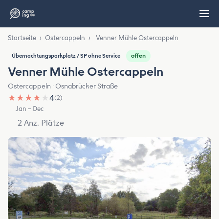
Startseite
›
Ostercappeln
›
Venner Mühle Ostercappeln
offen
Übernachtungsparkplatz / SP ohne Service
Venner Mühle Ostercappeln
Ostercappeln · Osnabrücker Straße
★
★
★
★
★
4
(2)
Jan – Dec
2 Anz. Plätze