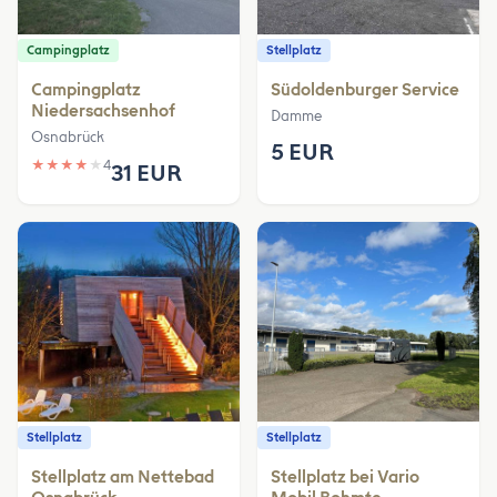
Campingplatz
Stellplatz
Campingplatz
Südoldenburger Service
Niedersachsenhof
Damme
Osnabrück
5 EUR
★
★
★
★
★
4
31 EUR
Stellplatz
Stellplatz
Stellplatz am Nettebad
Stellplatz bei Vario