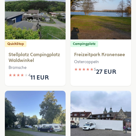
QuickStop
Campingplatz
Stellplatz Campingplatz
Freizeitpark Kronensee
Waldwinkel
Ostercappeln
Bramsche
★
★
★
★
★
5
27 EUR
★
★
★
★
★
4
11 EUR