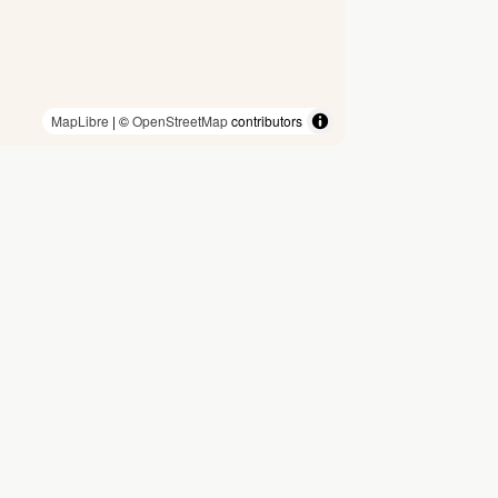
MapLibre
| ©
OpenStreetMap
contributors