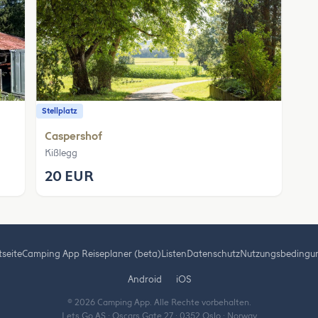
Stellplatz
Caspershof
Kißlegg
20 EUR
tseite
Camping App Reiseplaner (beta)
Listen
Datenschutz
Nutzungsbedingu
Android
iOS
© 2026 Camping App. Alle Rechte vorbehalten.
Lets Go AS · Oscars Gate 27 · 0352 Oslo · Norway