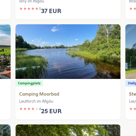
Isny im Allgäu
Mai
★
★
★
★
★
5
★
37 EUR
Campingplatz
Stell
Camping Moorbad
Ste
Leutkirch im Allgäu
Leu
★
★
★
★
★
4
★
25 EUR