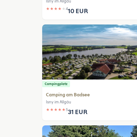
Isny im Allgäu
★
★
★
★
★
4
10 EUR
Campingplatz
Camping am Badsee
Isny im Allgäu
★
★
★
★
★
5
31 EUR