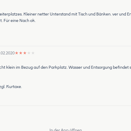
rbeiterplatzes. Kleiner netter Unterstand mit Tisch und Bänken. ver und
. Für eine Nach ok.
.02.2020
★
★
★
★
★
ht klein im Bezug auf den Parkplatz. Wasser und Entsorgung befindet s
zgl. Kurtaxe.
In der App öffnen