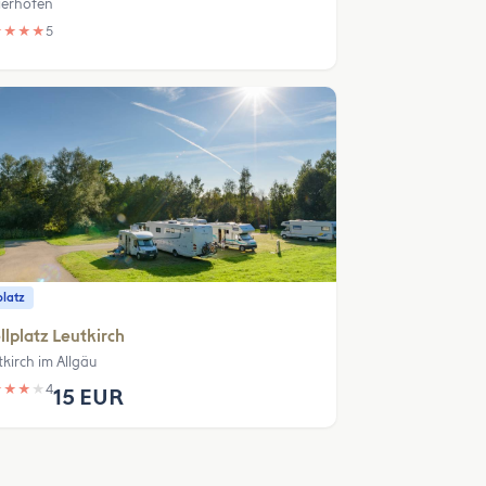
erhöfen
★
★
★
★
5
platz
llplatz Leutkirch
tkirch im Allgäu
★
★
★
★
4
15 EUR