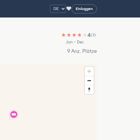
♥
Einloggen
★
★
★
★
★
4
(3)
Jan – Dec
9 Anz. Plätze