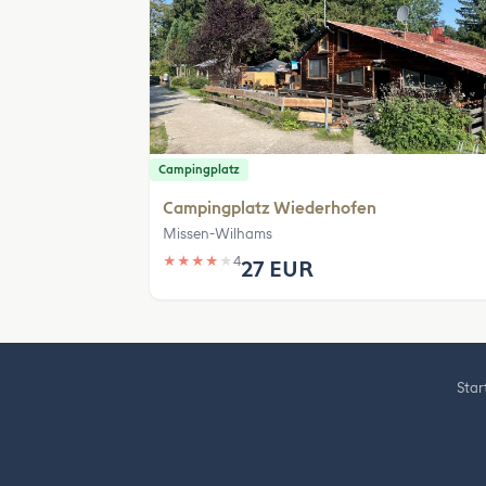
Campingplatz
Campingplatz Wiederhofen
Missen-Wilhams
★
★
★
★
★
4
27 EUR
Star