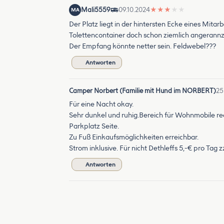
Mali5559
09.10.2024
★
★
★
★
★
MA
Der Platz liegt in der hintersten Ecke eines Mita
Tolettencontainer doch schon ziemlich angerannzt
Der Empfang könnte netter sein. Feldwebel???
Antworten
Camper Norbert (Familie mit Hund im NORBERT)
25
Für eine Nacht okay.
Sehr dunkel und ruhig.Bereich für Wohnmobile rec
Parkplatz Seite.
Zu Fuß Einkaufsmöglichkeiten erreichbar.
Strom inklusive. Für nicht Dethleffs 5,-€ pro Tag z
Antworten