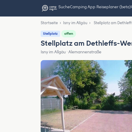
Suche
Camping App Reiseplaner (beta)
Startseite
›
Isny im Allgäu
›
Stellplatz am Dethlef
offen
Stellplatz
Stellplatz am Dethleffs-Wer
Isny im Allgäu · Alemannenstraße