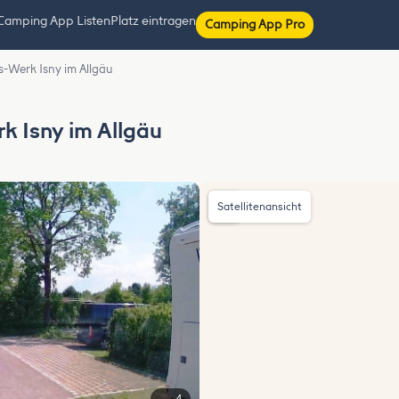
Camping App Listen
Platz eintragen
Camping App Pro
fs-Werk Isny im Allgäu
k Isny im Allgäu
Satellitenansicht