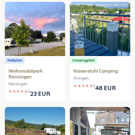
Stellplatz
Campingplatz
Wohnmobilpark
Kaiserstuhl Camping
Kenzingen
Ihringen
Kenzingen
★
★
★
★
★
5
48 EUR
★
★
★
★
★
5
23 EUR