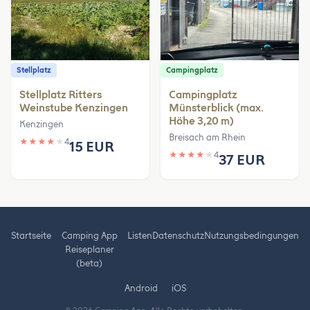
Stellplatz
Campingplatz
Stellplatz Ritters
Campingplatz
Weinstube Kenzingen
Münsterblick (max.
Höhe 3,20 m)
Kenzingen
Breisach am Rhein
★
★
★
★
★
4
15 EUR
★
★
★
★
★
4
37 EUR
Startseite
Camping App
Listen
Datenschutz
Nutzungsbedingungen
Reiseplaner
(beta)
Android
iOS