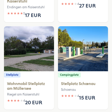
Kaiserstuhl
★
★
★
★
★
4
27 EUR
Endingen am Kaiserstuhl
★
★
★
★
★
5
17 EUR
Stellplatz
Campingplatz
Wohnmobil Stellplatz
Stellplatz Schœnau
am Müllersee
Schoenau
Riegel am Kaiserstuhl
★
★
★
★
★
4
15 EUR
★
★
★
★
★
4
20 EUR