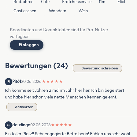
Radfahren
Cafe
Brötchenservice
11m
Elbil
Gasflaschen
Wandern
Wein
Koordinaten und Kontaktdaten sind für Pro-Nutzer
verfügbar.
Einloggen
Bewertungen (24)
Bewertung schreiben
Pit61
20.06.2026
★
★
★
★
★
PI
Ich komme seit Jahren 2 mal im Jahr hier her. Ich bin begeistert
und habe hier schon viele nette Menschen kennen gelernt.
Antworten
claudingo
02.05.2026
★
★
★
★
★
CL
Ein toller Platz!! Sehr engagierte Betreiberin! Fühlen uns sehr wohl