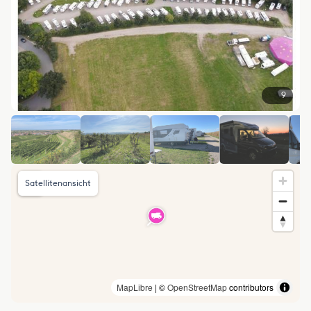
9
Satellitenansicht
MapLibre
| ©
OpenStreetMap
contributors