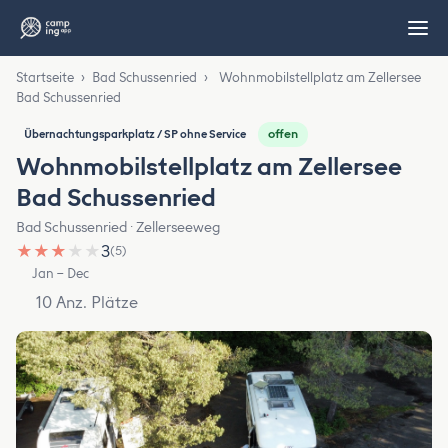
Startseite
›
Bad Schussenried
›
Wohnmobilstellplatz am Zellersee
Bad Schussenried
offen
Übernachtungsparkplatz / SP ohne Service
Wohnmobilstellplatz am Zellersee
Bad Schussenried
Bad Schussenried · Zellerseeweg
★
★
★
★
★
3
(5)
Jan – Dec
10 Anz. Plätze