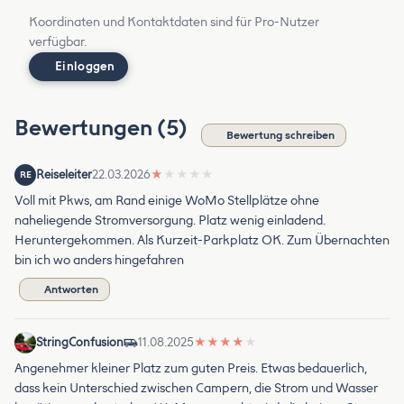
Koordinaten und Kontaktdaten sind für Pro-Nutzer
verfügbar.
Einloggen
Bewertungen (5)
Bewertung schreiben
Reiseleiter
22.03.2026
★
★
★
★
★
RE
Voll mit Pkws, am Rand einige WoMo Stellplätze ohne
naheliegende Stromversorgung. Platz wenig einladend.
Heruntergekommen. Als Kurzeit-Parkplatz OK. Zum Übernachten
bin ich wo anders hingefahren
Antworten
StringConfusion
11.08.2025
★
★
★
★
★
Angenehmer kleiner Platz zum guten Preis. Etwas bedauerlich,
dass kein Unterschied zwischen Campern, die Strom und Wasser