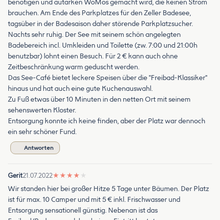
benötigen und autarken WoMos gemacht wird, die keinen Strom
brauchen. Am Ende des Parkplatzes für den Zeller Badesee,
tagsüber in der Badesaison daher störende Parkplatzsucher.
Nachts sehr ruhig. Der See mit seinem schön angelegten
Badebereich incl. Umkleiden und Toilette (zw. 7:00 und 21:00h
benutzbar) lohnt einen Besuch. Für 2 € kann auch ohne
Zeitbeschränkung warm geduscht werden.
Das See-Café bietet leckere Speisen über die "Freibad-Klassiker"
hinaus und hat auch eine gute Kuchenauswahl.
Zu Fuß etwas über 10 Minuten in den netten Ort mit seinem
sehenswerten Kloster.
Entsorgung konnte ich keine finden, aber der Platz war dennoch
ein sehr schöner Fund.
Antworten
Gerit
21.07.2022
★
★
★
★
★
Wir standen hier bei großer Hitze 5 Tage unter Bäumen. Der Platz
ist für max. 10 Camper und mit 5 € inkl. Frischwasser und
Entsorgung sensationell günstig. Nebenan ist das