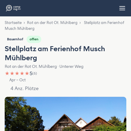
Startseite
›
Rot an der Rot Ot. Mühlberg
›
Stellplatz am Ferienhof
Musch Mühlberg
offen
Bauernhof
Stellplatz am Ferienhof Musch
Mühlberg
Rot an der Rot Ot. Mühlberg · Unterer Weg
★
★
★
★
★
5
(6)
Apr – Oct
4 Anz. Plätze