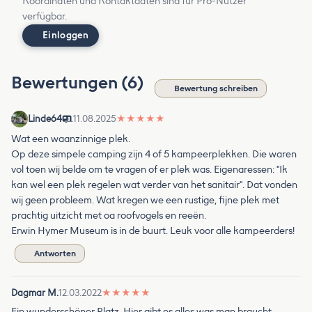
Koordinaten und Kontaktdaten sind für Pro-Nutzer
verfügbar.
Einloggen
Bewertungen (6)
Bewertung schreiben
Linde64
11.08.2025
★
★
★
★
★
Wat een waanzinnige plek.
Op deze simpele camping zijn 4 of 5 kampeerplekken. Die waren
vol toen wij belde om te vragen of er plek was. Eigenaressen: "Ik
kan wel een plek regelen wat verder van het sanitair". Dat vonden
wij geen probleem. Wat kregen we een rustige, fijne plek met
prachtig uitzicht met oa roofvogels en reeën.
Erwin Hymer Museum is in de buurt. Leuk voor alle kampeerders!
Antworten
Dagmar M.
12.03.2022
★
★
★
★
★
Ein wunderschöner Platz. Hier gibt es alles was man braucht.