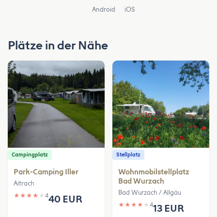
Android
iOS
Plätze in der Nähe
Campingplatz
Stellplatz
Park-Camping Iller
Wohnmobilstellplatz
Bad Wurzach
Aitrach
Bad Wurzach / Allgäu
★
★
★
★
★
4
40 EUR
★
★
★
★
★
4
13 EUR