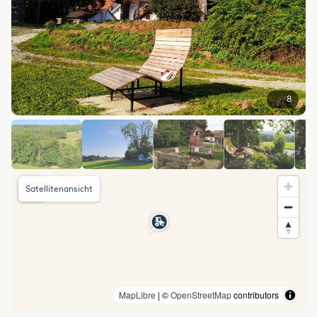
8
Satellitenansicht
MapLibre
| ©
OpenStreetMap
contributors