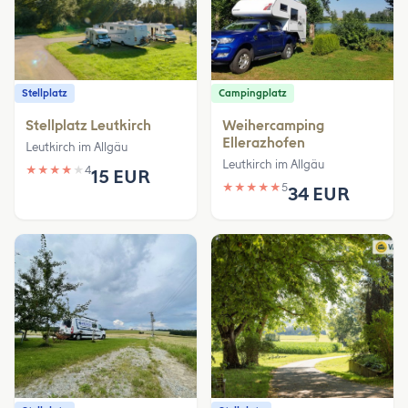
Stellplatz
Campingplatz
Stellplatz Leutkirch
Weihercamping
Ellerazhofen
Leutkirch im Allgäu
Leutkirch im Allgäu
★
★
★
★
★
4
15 EUR
★
★
★
★
★
5
34 EUR